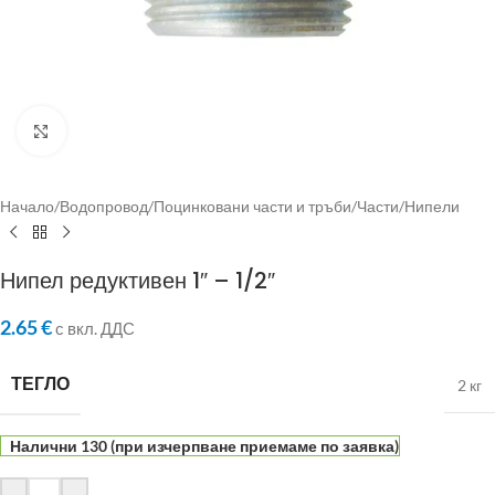
Click to enlarge
Начало
/
Водопровод
/
Поцинковани части и тръби
/
Части
/
Нипели
Нипел редуктивен 1″ – 1/2″
2.65
€
с вкл. ДДС
ТЕГЛО
2 кг
Налични 130 (при изчерпване приемаме по заявка)