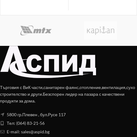
Търговия с ВиК части,санитарен фаянс,отопление,вентилация,сухо
строителство и други.Безспорен лидер на пазара с качествени
продукти за дома.
5800 гр.Плевен , бул.Русе 117
Тел: (064) 83-21-56
E-mail:
sales@aspid.bg