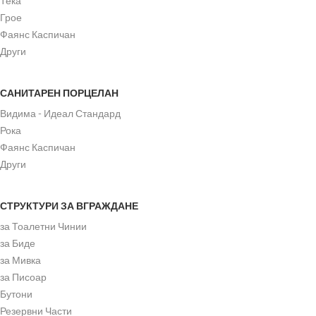
Тека
Грое
Фаянс Каспичан
Други
САНИТАРЕН ПОРЦЕЛАН
Видима - Идеал Стандард
Рока
Фаянс Каспичан
Други
СТРУКТУРИ ЗА ВГРАЖДАНЕ
за Тоалетни Чинии
за Биде
за Мивка
за Писоар
Бутони
Резервни Части