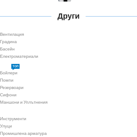
Други
Вентилация
Градина
Басейн
Електроматериали
ТОП
Бойлери
Помпи
Резервоари
Сифони
Маншони и Уплътнения
Инструменти
Улуци
Промишлена арматура