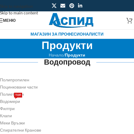
Skip to navigation
Skip to main content
МЕНЮ
МАГАЗИН ЗА ПРОФЕСИОНАЛИСТИ
Продукти
Начало
/
Продукти
Водопровод
Полипропилен
Поцинковани части
Полиетилен
ТОП
Водомери
Филтри
Клапи
Меки Връзки
Спирателни Кранове