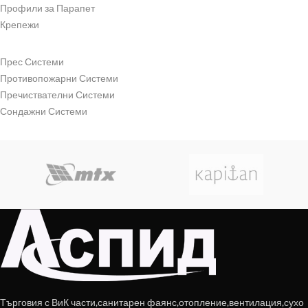
Профили за Парапет
Крепежи
Прес Системи
Противопожарни Системи
Пречиствателни Системи
Сондажни Системи
Търговия с ВиК части,санитарен фаянс,отопление,вентилация,сухо