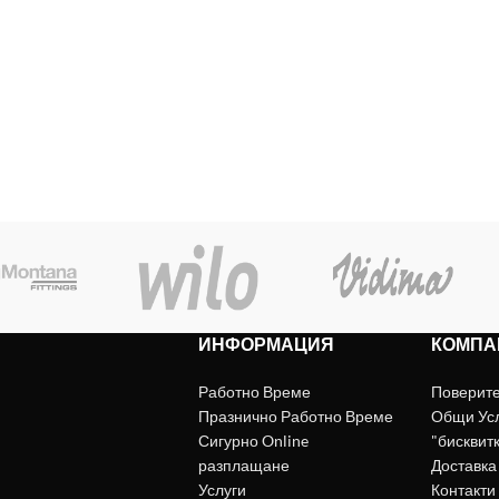
ИНФОРМАЦИЯ
КОМПА
Работно Време
Поверит
Празнично Работно Време
Общи Ус
Сигурно Online
"бисквит
разплащане
Доставка
Услуги
Контакти