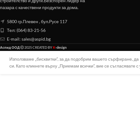
строителство и други.Безспорен лидер на
пазара с качествени продукти за дома.
5800 гр.Плевен , бул.Русе 117
Тел: (064) 83-21-56
E-mail:
sales@aspid.bg
K
Аспид ООД
2025 CREATED BY
-design
Използваме „бисквитки“, за да подобрим вашето сърфиране, д
си. Като кликнете върху „Приемам всички“, вие се съгласявате с 