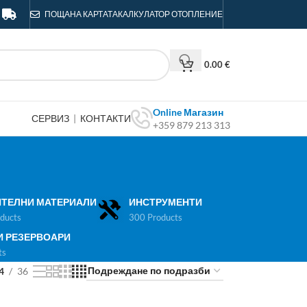
ПОЩА
НА КАРТАТА
КАЛКУЛАТОР ОТОПЛЕНИЕ
0.00
€
Online Магазин
СЕРВИЗ
|
КОНТАКТИ
+359 879 213 313
ТЕЛНИ МАТЕРИАЛИ
ИНСТРУМЕНТИ
ducts
300 Products
И РЕЗЕРВОАРИ
ts
4
36