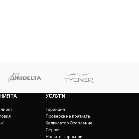
НИЯТА
УСЛУГИ
елност
Гаранция
ловия
Проверка на пратката
ки"
Калкулатор Отопление
Сервиз
Нашите Парньори