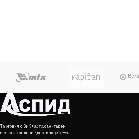
Търговия с ВиК части,санитарен
фаянс,отопление,вентилация,сухо