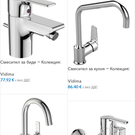
Смесител за биде – Колекция:
VidimaPosh
Смесител за кухня – Колекция:
SevaL
Vidima
77.92
€
с вкл. ДДС
Vidima
86.40
€
с вкл. ДДС
ДОБАВЯНЕ В КОЛИЧКАТА
ДОБАВЯНЕ В КОЛИЧКАТА