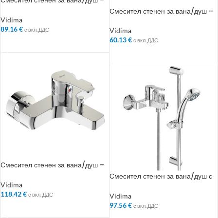
Смесител стенен за вана/душ –
Колекция: SevaNext
Смесител стенен за вана/душ –
Колекция: Sirius
Vidima
89.16
€
с вкл. ДДС
Vidima
60.13
€
с вкл. ДДС
ДОБАВЯНЕ В КОЛИЧКАТА
ДОБАВЯНЕ В КОЛИЧКАТА
Смесител стенен за вана/душ –
Колекция: VidimaPosh
Смесител стенен за вана/душ с
аксесоари – Колекция: Calista
Vidima
118.42
€
с вкл. ДДС
Vidima
97.56
€
с вкл. ДДС
ДОБАВЯНЕ В КОЛИЧКАТА