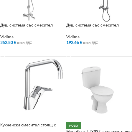
Душ система със смесител
Душ система със смесител
стенен за вана/душ – Колекция:
стенен за душ – Колекция:
SevaL
SevaTrio
Vidima
Vidima
352.80
€
192.66
€
с вкл. ДДС
с вкл. ДДС
ДОБАВЯНЕ В КОЛИЧКАТА
ДОБАВЯНЕ В КОЛИЧКАТА
Кухненски смесител стоящ с
НОВО
висок чучур. без изпразнител –
Моноблок ULYSSE с хоризонтално