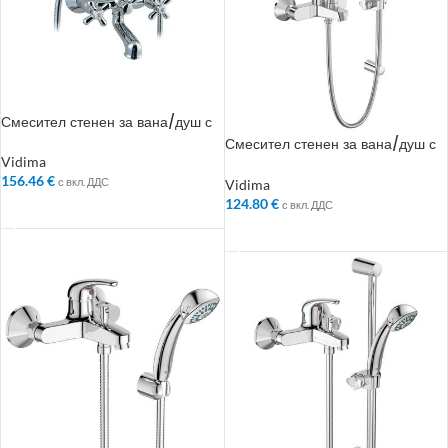
Смесител стенен за вана/душ с
аксесоари – Колекция: Retro
Смесител стенен за вана/душ с
аксесоари – Колекция: SevaNext
Vidima
156.46
€
с вкл. ДДС
Vidima
124.80
€
с вкл. ДДС
ДОБАВЯНЕ В КОЛИЧКАТА
ДОБАВЯНЕ В КОЛИЧКАТА