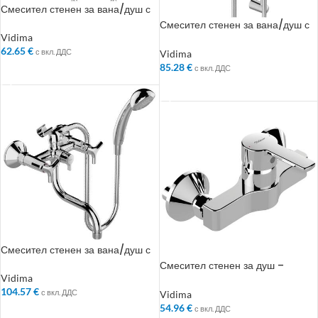
Смесител стенен за вана/душ с
аксесоари – Колекция: Sirius
Смесител стенен за вана/душ с
аксесоари – Колекция: Sirius
Vidima
62.65
€
с вкл. ДДС
Vidima
85.28
€
с вкл. ДДС
ДОБАВЯНЕ В КОЛИЧКАТА
ДОБАВЯНЕ В КОЛИЧКАТА
Смесител стенен за вана/душ с
аксесоари – Колекция:
Смесител стенен за душ –
VidimaTrinity
Колекция: Calista
Vidima
104.57
€
с вкл. ДДС
Vidima
54.96
€
с вкл. ДДС
ДОБАВЯНЕ В КОЛИЧКАТА