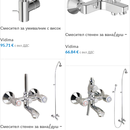
Смесител за умивалник с висок
чучур – Колекция: VidimaPosh
Смесител стенен за вана/душ –
Колекция: Calista
Vidima
95.71
€
с вкл. ДДС
Vidima
66.84
€
с вкл. ДДС
ДОБАВЯНЕ В КОЛИЧКАТА
ДОБАВЯНЕ В КОЛИЧКАТА
Смесител стенен за вана/душ –