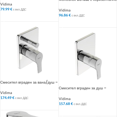
Колекция: SevaNext
оттичане
Vidima
79.99
€
с вкл. ДДС
Vidima
96.86
€
с вкл. ДДС
ДОБАВЯНЕ В КОЛИЧКАТА
ДОБАВЯНЕ В КОЛИЧКАТА
Смесител вграден за вана/душ –
Колекция: VidimaPosh
Смесител вграден за душ –
Колекция: VidimaPosh
Vidima
174.49
€
с вкл. ДДС
Vidima
157.68
€
с вкл. ДДС
ДОБАВЯНЕ В КОЛИЧКАТА
ДОБАВЯНЕ В КОЛИЧКАТА