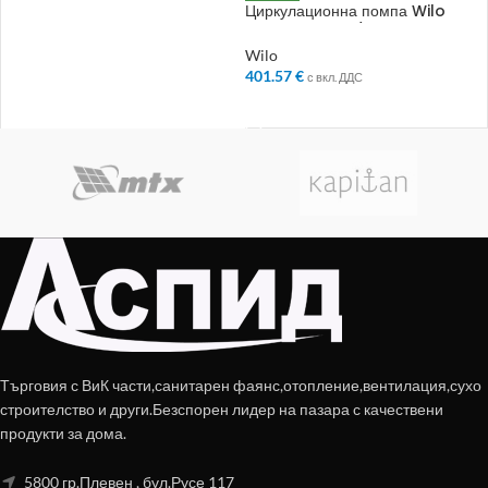
Циркулационна помпа Wilo
Yonos Pico 30/1-8
Wilo
401.57
€
с вкл. ДДС
ДОБАВЯНЕ В КОЛИЧКАТА
Търговия с ВиК части,санитарен фаянс,отопление,вентилация,сухо
строителство и други.Безспорен лидер на пазара с качествени
продукти за дома.
5800 гр.Плевен , бул.Русе 117