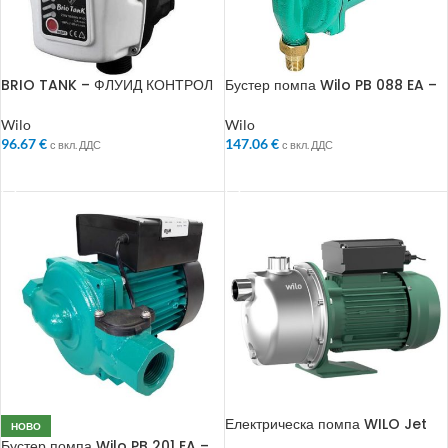
BRIO TANK – ФЛУИД КОНТРОЛ
Бустер помпа Wilo PB 088 EA –
– (Електронен Пресостат)
Помпа за повишаване на
налягане
Wilo
Wilo
96.67
€
147.06
€
с вкл. ДДС
с вкл. ДДС
ДОБАВЯНЕ В КОЛИЧКАТА
ДОБАВЯНЕ В КОЛИЧКАТА
Електрическа помпа WILO Jet
НОВО
WJ 203 X EM
Бустер помпа Wilo PB 201 EA –