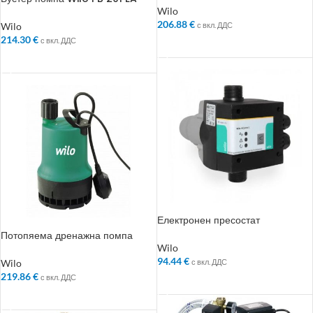
Помпа за повишаване на
Wilo
налягане
206.88
€
Wilo
с вкл. ДДС
214.30
€
с вкл. ДДС
ДОБАВЯНЕ В КОЛИЧКАТА
ДОБАВЯНЕ В КОЛИЧКАТА
Електронен пресостат
HiControl-1 Флуидконтрол
Потопяема дренажна помпа
Wilo TMW 32/11
Wilo
94.44
€
Wilo
с вкл. ДДС
219.86
€
с вкл. ДДС
ДОБАВЯНЕ В КОЛИЧКАТА
ДОБАВЯНЕ В КОЛИЧКАТА