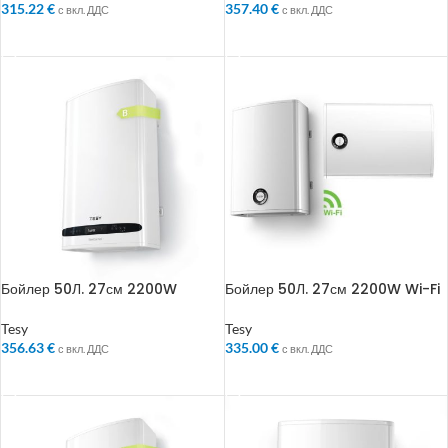
315.22
€
357.40
€
с вкл. ДДС
с вкл. ДДС
ДОБАВЯНЕ В КОЛИЧКАТА
ДОБАВЯНЕ В КОЛИЧКАТА
Бойлер 50Л. 27см 2200W
Бойлер 50Л. 27см 2200W Wi-Fi
BelliSlimo Реверсивен
BelliSlimo Lite Cloud
Реверсивен
Tesy
Tesy
356.63
€
335.00
€
с вкл. ДДС
с вкл. ДДС
ДОБАВЯНЕ В КОЛИЧКАТА
ДОБАВЯНЕ В КОЛИЧКАТА