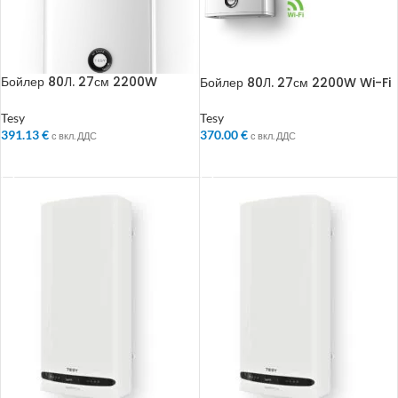
Бойлер 80Л. 27см 2200W
Бойлер 80Л. 27см 2200W Wi-Fi
BelliSlimo Lite Dry Реверсивен
BelliSlimo Lite Cloud
Реверсивен
Tesy
Tesy
391.13
€
370.00
€
с вкл. ДДС
с вкл. ДДС
ДОБАВЯНЕ В КОЛИЧКАТА
ДОБАВЯНЕ В КОЛИЧКАТА