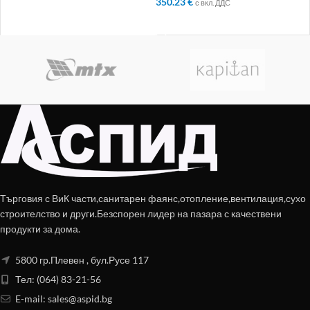
350.23
€
с вкл. ДДС
ДОБАВЯНЕ В КОЛИЧКАТА
Търговия с ВиК части,санитарен фаянс,отопление,вентилация,сухо
строителство и други.Безспорен лидер на пазара с качествени
продукти за дома.
5800 гр.Плевен , бул.Русе 117
Тел: (064) 83-21-56
E-mail:
sales@aspid.bg