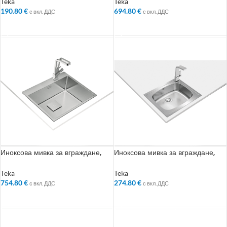
Teka
Teka
190.80
€
694.80
€
с вкл. ДДС
с вкл. ДДС
ДОБАВЯНЕ В КОЛИЧКАТА
ДОБАВЯНЕ В КОЛИЧКАТА
Иноксова мивка за вграждане,
Иноксова мивка за вграждане,
гладка, за шкаф със светъл отвор
гладка, за шкаф със светъл отвор
60 см
60 см
Teka
Teka
754.80
€
274.80
€
с вкл. ДДС
с вкл. ДДС
ДОБАВЯНЕ В КОЛИЧКАТА
ДОБАВЯНЕ В КОЛИЧКАТА