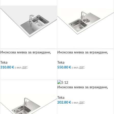
Иноксова мивка за вграждане,
Иноксова мивка за вграждане,
гладка, обръщаема, за шкаф със
гладка, обръщаема, за шкаф със
светъл отвор 50 см
светъл отвор 80 см
Teka
Teka
310.80
€
550.80
€
с вкл. ДДС
с вкл. ДДС
ДОБАВЯНЕ В КОЛИЧКАТА
ДОБАВЯНЕ В КОЛИЧКАТА
Иноксова мивка за вграждане,
микролен, за шкаф със светъл
отвор 45 см
Teka
202.80
€
с вкл. ДДС
ДОБАВЯНЕ В КОЛИЧКАТА