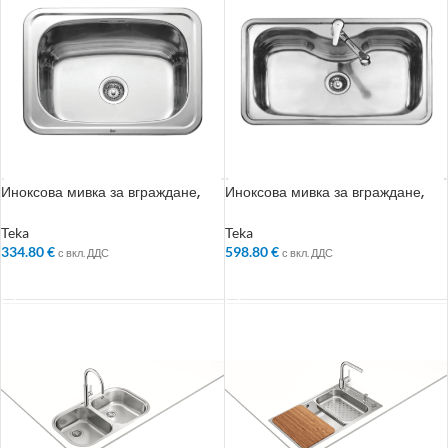
Иноксова мивка за вграждане,
Иноксова мивка за вграждане,
гладка, за шкаф със светъл отвор
гладка, за шкаф със светъл отвор
65 см
80 см
Teka
Teka
334.80
€
598.80
€
с вкл. ДДС
с вкл. ДДС
ДОБАВЯНЕ В КОЛИЧКАТА
ДОБАВЯНЕ В КОЛИЧКАТА