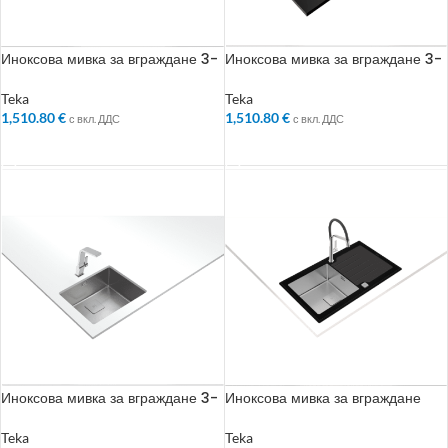
Иноксова мивка за вграждане 3-
Иноксова мивка за вграждане 3-
в-1, Metallic, за шкаф със светъл
в-1, Metallic, за шкаф със светъл
отвор 60 см
отвор 60 см
Teka
Teka
1,510.80
€
1,510.80
€
с вкл. ДДС
с вкл. ДДС
ДОБАВЯНЕ В КОЛИЧКАТА
ДОБАВЯНЕ В КОЛИЧКАТА
Иноксова мивка за вграждане 3-
Иноксова мивка за вграждане
в-1, SoftTexture, за шкаф със
със закалено стъкло, авт. клапан,
светъл отвор 60 см
за шкаф със светъл отвор 50 см
Teka
Teka