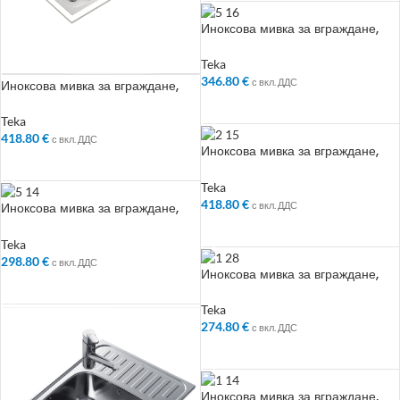
Иноксова мивка за вграждане,
микролен, за шкаф със светъл
отвор 80 см
Teka
346.80
€
с вкл. ДДС
Иноксова мивка за вграждане,
микролен, десен отцедник, за
ДОБАВЯНЕ В КОЛИЧКАТА
шкаф със светъл отвор 60 см
Teka
418.80
€
с вкл. ДДС
Иноксова мивка за вграждане,
ДОБАВЯНЕ В КОЛИЧКАТА
микролен, ляв отцедник, за шкаф
със светъл отвор 60 см
Teka
418.80
€
с вкл. ДДС
Иноксова мивка за вграждане,
микролен, обръщаема, за шкаф
ДОБАВЯНЕ В КОЛИЧКАТА
със светъл отвор 45 см
Teka
298.80
€
с вкл. ДДС
Иноксова мивка за вграждане,
ДОБАВЯНЕ В КОЛИЧКАТА
микролен, обръщаема, за шкаф
със светъл отвор 45 см
Teka
274.80
€
с вкл. ДДС
ДОБАВЯНЕ В КОЛИЧКАТА
Иноксова мивка за вграждане,