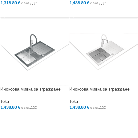
1,318.80
€
1,438.80
€
с вкл. ДДС
с вкл. ДДС
ДОБАВЯНЕ В КОЛИЧКАТА
ДОБАВЯНЕ В КОЛИЧКАТА
Иноксова мивка за вграждане
Иноксова мивка за вграждане
със закалено стъкло, авт. клапан,
със закалено стъкло, авт. клапан,
за шкаф със светъл отвор 50 см
за шкаф със светъл отвор 50 см
Teka
Teka
1,438.80
€
1,438.80
€
с вкл. ДДС
с вкл. ДДС
ДОБАВЯНЕ В КОЛИЧКАТА
ДОБАВЯНЕ В КОЛИЧКАТА