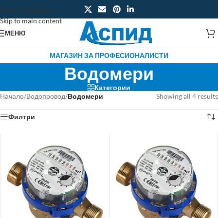
Skip to navigation
Skip to main content
МЕНЮ
МАГАЗИН ЗА ПРОФЕСИОНАЛИСТИ
Водомери
Категории
Начало
/
Водопровод
/
Водомери
Showing all 4 results
Филтри