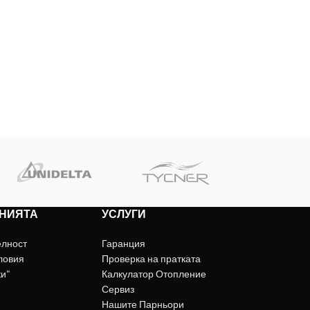
НИЯТА
УСЛУГИ
елност
Гаранция
ловия
Проверка на пратката
ки"
Калкулатор Отопление
Сервиз
Нашите Парньори