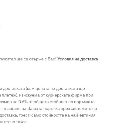
А
лужител ще се свърже с Вас!
Условия на доставка
 доставката (към цената на доставката ще
н платеж), изискуема от куриерската фирма при
 размер на 0.6% от общата стойност на поръчката
лайн плащане на Вашата поръчка през системите на
доставка, тоест, само стойността на най-евтиния
нителна такса.