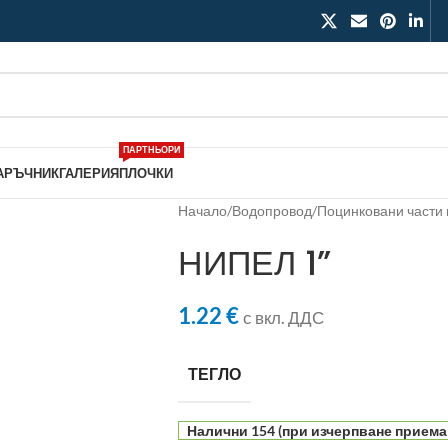
ПАРТНЬОРИ
АРЪЧНИК
ГАЛЕРИЯ
ПЛОЧКИ
Начало
/
Водопровод
/
Поцинковани части 
НИПЕЛ 1”
1.22
€
с вкл. ДДС
ТЕГЛО
Налични 154 (при изчерпване приема