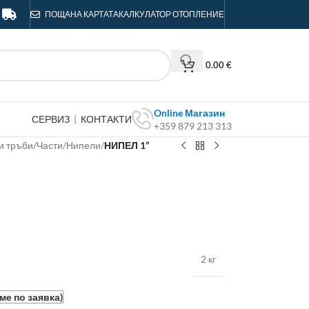
ПОЩА
НА КАРТАТА
КАЛКУЛАТОР ОТОПЛЕНИЕ
0.00
€
Online Магазин
СЕРВИЗ
|
КОНТАКТИ
+359 879 213 313
и тръби
/
Части
/
Нипели
/
НИПЕЛ 1”
2 кг
ме по заявка)