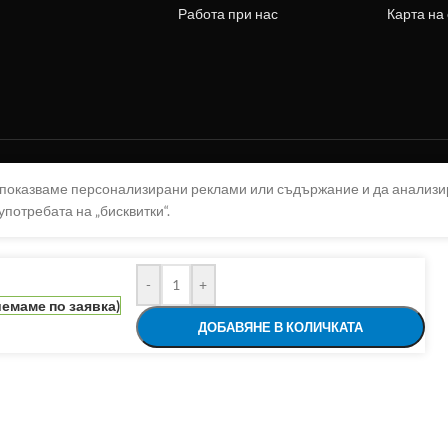
Работа при нас
Карта на
а показваме персонализирани реклами или съдържание и да анализ
употребата на „бисквитки“.
-
+
емаме по заявка)
ДОБАВЯНЕ В КОЛИЧКАТА