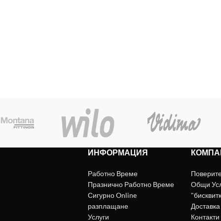
ИНФОРМАЦИЯ
КОМПА
Работно Време
Поверит
Празнично Работно Време
Общи Ус
Сигурно Online
"бисквит
разплащане
Доставка
Услуги
Контакти