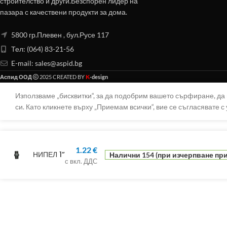
строителство и други.Безспорен лидер на
пазара с качествени продукти за дома.
5800 гр.Плевен , бул.Русе 117
Тел: (064) 83-21-56
E-mail:
sales@aspid.bg
K
Аспид ООД
2025 CREATED BY
-design
Използваме „бисквитки“, за да подобрим вашето сърфиране, д
си. Като кликнете върху „Приемам всички“, вие се съгласявате с 
1.22
€
НИПЕЛ 1”
Налични 154 (при изчерпване при
с вкл. ДДС