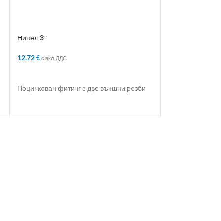
Нипел 3″
НИПЕЛ 3/8”
12.72
€
1.21
€
с вкл. ДДС
с вкл. ДДС
ДОБАВЯНЕ В КОЛИЧКАТА
ДОБАВЯНЕ В 
Поцинкован фитинг с две външни резби