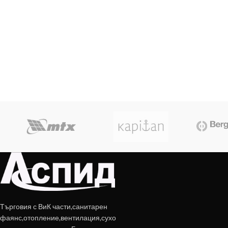
Търговия с ВиК части,санитарен
фаянс,отопление,вентилация,сухо