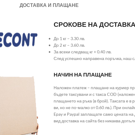
ДОСТАВКА И ПЛАЩАНЕ
СРОКОВЕ НА ДОСТАВК
До 1 кг – 3.30 лв.
До 2 кг – 3.60 лв.
За всеки следващ кг + 0.40 лв.
След успешно направена поръчка, наш с
НАЧИН НА ПЛАЩАНЕ
Наложен платеж – плащане на куриер при
бъдете таксувани и с такса COD (наложе
плащането на ръка (в брой). Таксата е в
ви, но не по-малко от 0.60 лв.). При он
Epay и Paypal заплащате само цената на 
вид доставка на сайта без никаква допъл