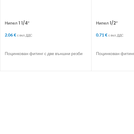
Нипел 1 1/4″
Нипел 1/2″
2.06
€
0.71
€
с вкл. ДДС
с вкл. ДДС
ДОБАВЯНЕ В КОЛИЧКАТА
ДОБАВЯНЕ В КО
Поцинкован фитинг с две външни резби
Поцинкован фитинг