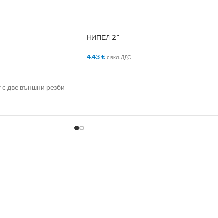
НИПЕЛ 2”
4.43
€
с вкл. ДДС
ЛИЧКАТА
ДОБАВЯНЕ В КОЛИЧКАТА
 с две външни резби