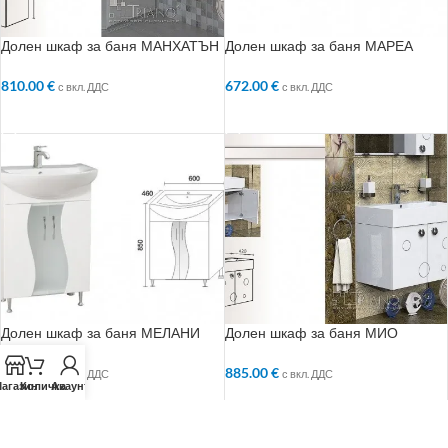
Долен шкаф за баня МАНХАТЪН
Долен шкаф за баня МАРЕА
810.00
€
672.00
€
с вкл. ДДС
с вкл. ДДС
ДОБАВЯНЕ В КОЛИЧКАТА
ДОБАВЯНЕ В КОЛИЧКАТА
Долен шкаф за баня МЕЛАНИ
Долен шкаф за баня МИО
402.00
€
885.00
€
с вкл. ДДС
с вкл. ДДС
агазин
Количка
Акаунт
ДОБАВЯНЕ В КОЛИЧКАТА
ДОБАВЯНЕ В КОЛИЧКАТА