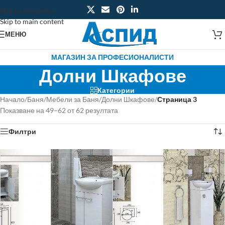
Skip to navigation
Skip to main content
МЕНЮ
МАГАЗИН ЗА ПРОФЕСИОНАЛИСТИ
Долни Шкафове
Категории
Начало
/
Баня
/
Мебели за Баня
/
Долни Шкафове
/
Страница 3
Показване на 49–62 от 62 резултата
Филтри