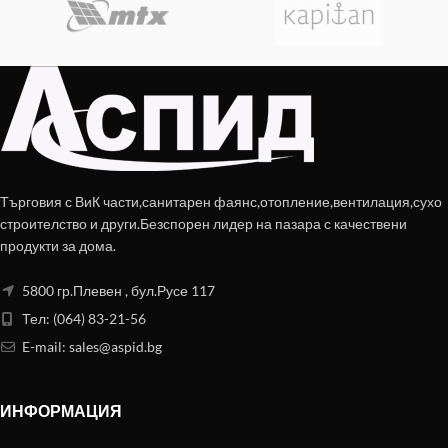
Търговия с ВиК части,санитарен фаянс,отопление,вентилация,сухо
строителство и други.Безспорен лидер на пазара с качествени
продукти за дома.
5800 гр.Плевен , бул.Русе 117
Тел: (064) 83-21-56
E-mail:
sales@aspid.bg
ИНФОРМАЦИЯ