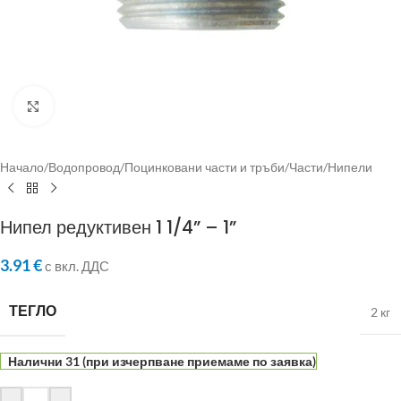
Click to enlarge
Начало
/
Водопровод
/
Поцинковани части и тръби
/
Части
/
Нипели
Нипел редуктивен 1 1/4” – 1”
3.91
€
с вкл. ДДС
ТЕГЛО
2 кг
Налични 31 (при изчерпване приемаме по заявка)