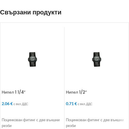
Свързани продукти
Нипел 1 1/4″
Нипел 1/2″
2.06
€
0.71
€
с вкл. ДДС
с вкл. ДДС
ДОБАВЯНЕ В КОЛИЧКАТА
ДОБАВЯНЕ В КОЛИЧКАТА
Поцинкован фитинг с две външни
Поцинкован фитинг с две външни
резби
резби