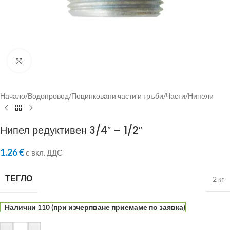
Click to enlarge
Начало
/
Водопровод
/
Поцинковани части и тръби
/
Части
/
Нипели
Нипел редуктивен 3/4″ – 1/2″
1.26
€
с вкл. ДДС
ТЕГЛО
2 кг
Налични 110 (при изчерпване приемаме по заявка)