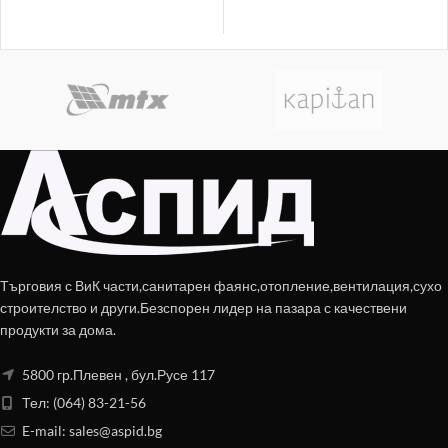
Търговия с ВиК части,санитарен фаянс,отопление,вентилация,сухо
строителство и други.Безспорен лидер на пазара с качествени
продукти за дома.
5800 гр.Плевен , бул.Русе 117
Тел: (064) 83-21-56
E-mail:
sales@aspid.bg