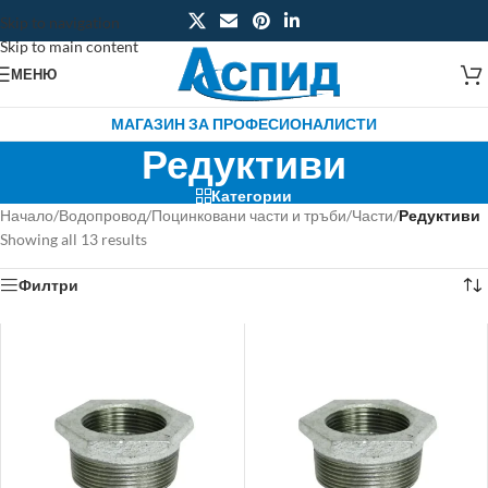
Skip to navigation
Skip to main content
МЕНЮ
МАГАЗИН ЗА ПРОФЕСИОНАЛИСТИ
Редуктиви
Категории
Начало
/
Водопровод
/
Поцинковани части и тръби
/
Части
/
Редуктиви
Showing all 13 results
Филтри