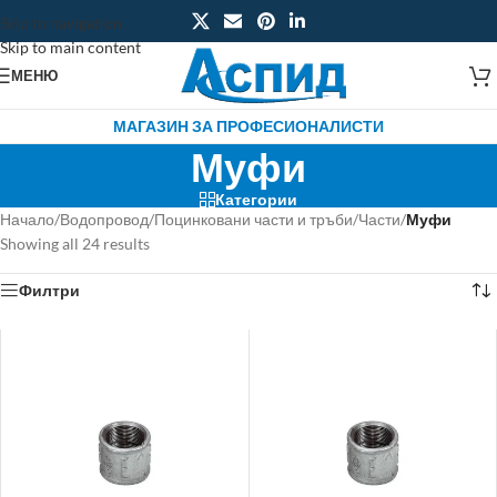
Skip to navigation
Skip to main content
МЕНЮ
МАГАЗИН ЗА ПРОФЕСИОНАЛИСТИ
Муфи
Категории
Начало
/
Водопровод
/
Поцинковани части и тръби
/
Части
/
Муфи
Showing all 24 results
Филтри