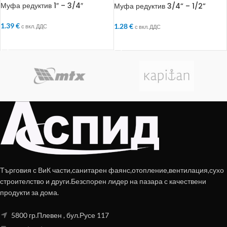
Муфа редуктив 1″ – 3/4″
Муфа редуктив 3/4” – 1/2”
1.39
€
1.28
€
с вкл. ДДС
с вкл. ДДС
ДОБАВЯНЕ В КОЛИЧКАТА
ДОБАВЯНЕ В КОЛИЧКАТА
Търговия с ВиК части,санитарен фаянс,отопление,вентилация,сухо
строителство и други.Безспорен лидер на пазара с качествени
продукти за дома.
5800 гр.Плевен , бул.Русе 117