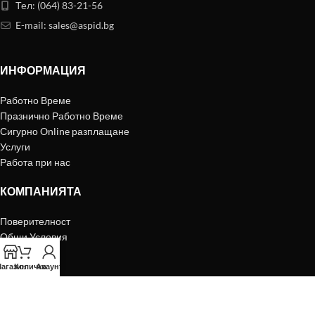
Тел: (064) 83-21-56
E-mail:
sales@aspid.bg
ИНФОРМАЦИЯ
Работно Време
Празнично Работно Време
Сигурно Online разплащане
Услуги
Работа при нас
КОМПАНИЯТА
Поверителност
Общи Условия
"бисквитки"
Доставка
агазин
Количка
Акаунт
Контакти
Карта на сайта