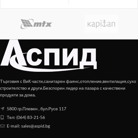
Търговия с ВиК части,санитарен фаянс,отопление,вентилация,сухо
строителство и други.Безспорен лидер на пазара с качествени
продукти за дома.
5800 гр.Плевен , бул.Русе 117
Тел: (064) 83-21-56
E-mail:
sales@aspid.bg