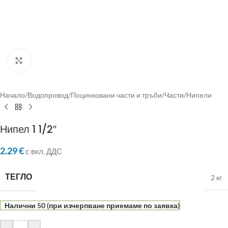
Click to enlarge
Начало
/
Водопровод
/
Поцинковани части и тръби
/
Части
/
Нипели
Нипел 1 1/2″
2.29
€
с вкл. ДДС
ТЕГЛО
2 кг
Налични 50 (при изчерпване приемаме по заявка)