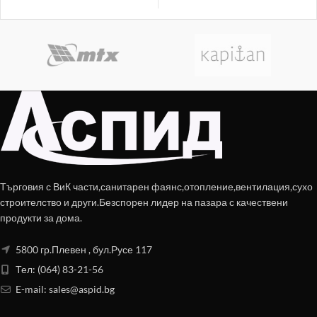
Търговия с ВиК части,санитарен фаянс,отопление,вентилация,сухо
строителство и други.Безспорен лидер на пазара с качествени
продукти за дома.
5800 гр.Плевен , бул.Русе 117
Тел: (064) 83-21-56
E-mail:
sales@aspid.bg