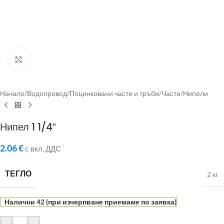
Click to enlarge
Начало
/
Водопровод
/
Поцинковани части и тръби
/
Части
/
Нипели
Нипел 1 1/4″
2.06
€
с вкл. ДДС
ТЕГЛО
2 кг
Налични 42 (при изчерпване приемаме по заявка)