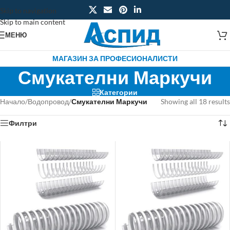
Skip to navigation
Skip to main content
МЕНЮ
МАГАЗИН ЗА ПРОФЕСИОНАЛИСТИ
Смукателни Маркучи
Категории
Начало
/
Водопровод
/
Смукателни Маркучи
Showing all 18 results
Филтри