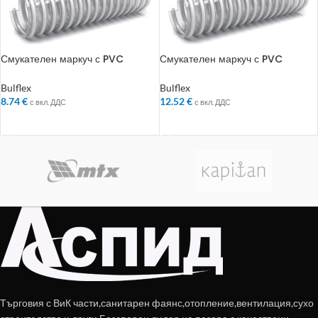
Смукателен маркуч с PVC
Смукателен маркуч с PVC
спирала Bulflex ф 76 мм
спирала Bulflex ф 90 мм
Bulflex
Bulflex
8.74
€
12.52
€
с вкл. ДДС
с вкл. ДДС
ДОБАВЯНЕ В КОЛИЧКАТА
ДОБАВЯНЕ В КОЛИЧКАТА
Търговия с ВиК части,санитарен фаянс,отопление,вентилация,сухо