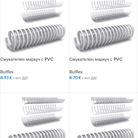
Смукателен маркуч с PVC
Смукателен маркуч с PVC
спирала Bulflex ф 63 мм
спирала Bulflex ф 70 мм
Bulflex
Bulflex
8.93
€
8.70
€
с вкл. ДДС
с вкл. ДДС
ДОБАВЯНЕ В КОЛИЧКАТА
ДОБАВЯНЕ В КОЛИЧКАТА