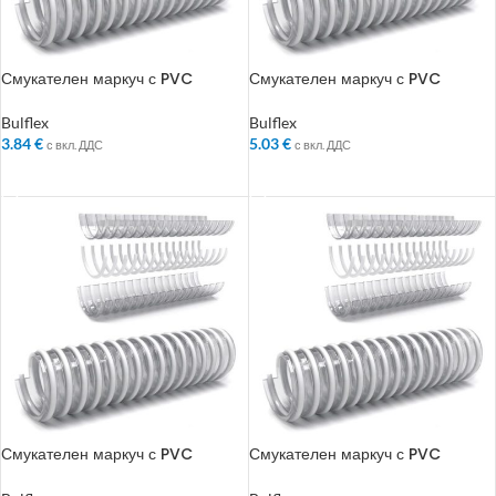
Смукателен маркуч с PVC
Смукателен маркуч с PVC
спирала Bulflex ф 38 мм
спирала Bulflex ф 40 мм
Bulflex
Bulflex
3.84
€
5.03
€
с вкл. ДДС
с вкл. ДДС
ДОБАВЯНЕ В КОЛИЧКАТА
ДОБАВЯНЕ В КОЛИЧКАТА
Смукателен маркуч с PVC
Смукателен маркуч с PVC
спирала Bulflex ф 45 мм
спирала Bulflex ф 51 мм