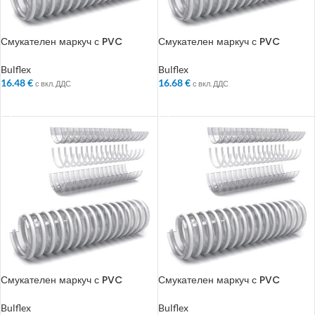
Смукателен маркуч с PVC
Смукателен маркуч с PVC
спирала Bulflex 012N, 25 м, ф
спирала Bulflex ф 102 мм
110 мм
Bulflex
Bulflex
16.48
€
16.68
€
с вкл. ДДС
с вкл. ДДС
ДОБАВЯНЕ В КОЛИЧКАТА
ДОБАВЯНЕ В КОЛИЧКАТА
Смукателен маркуч с PVC
Смукателен маркуч с PVC
спирала Bulflex ф 120 мм
спирала Bulflex ф 127 мм
Bulflex
Bulflex