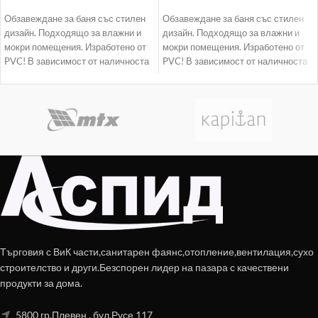
Обзавеждане за баня със стилен
Обзавеждане за баня със стилен
дизайн. Подходящо за влажни и
дизайн. Подходящо за влажни и
мокри помещения. Изработено от
мокри помещения. Изработено от
PVC! В зависимост от наличноста
PVC! В зависимост от наличноста
доставката
доставката
Търговия с ВиК части,санитарен фаянс,отопление,вентилация,сухо
строителство и други.Безспорен лидер на пазара с качествени
продукти за дома.
5800 гр.Плевен , бул.Русе 117