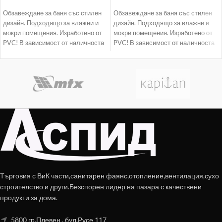
Обзавеждане за баня със стилен
Обзавеждане за баня със стилен
дизайн. Подходящо за влажни и
дизайн. Подходящо за влажни и
мокри помещения. Изработено от
мокри помещения. Изработено от
PVC! В зависимост от наличноста
PVC! В зависимост от наличноста
доставката
доставката
Търговия с ВиК части,санитарен фаянс,отопление,вентилация,сухо
строителство и други.Безспорен лидер на пазара с качествени
продукти за дома.
5800 гр.Плевен , бул.Русе 117