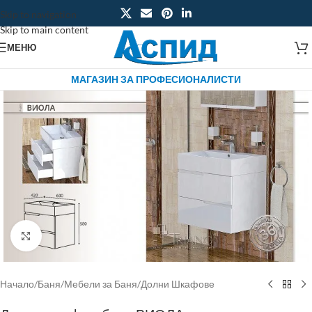
Skip to navigation
Skip to main content
МЕНЮ
МАГАЗИН ЗА ПРОФЕСИОНАЛИСТИ
Click to enlarge
Начало
/
Баня
/
Мебели за Баня
/
Долни Шкафове