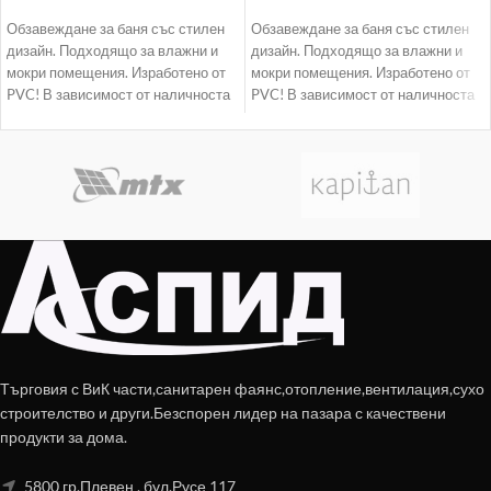
Обзавеждане за баня със стилен
Обзавеждане за баня със стилен
дизайн. Подходящо за влажни и
дизайн. Подходящо за влажни и
мокри помещения. Изработено от
мокри помещения. Изработено от
PVC! В зависимост от наличноста
PVC! В зависимост от наличноста
доставката
доставката
Търговия с ВиК части,санитарен фаянс,отопление,вентилация,сухо
строителство и други.Безспорен лидер на пазара с качествени
продукти за дома.
5800 гр.Плевен , бул.Русе 117