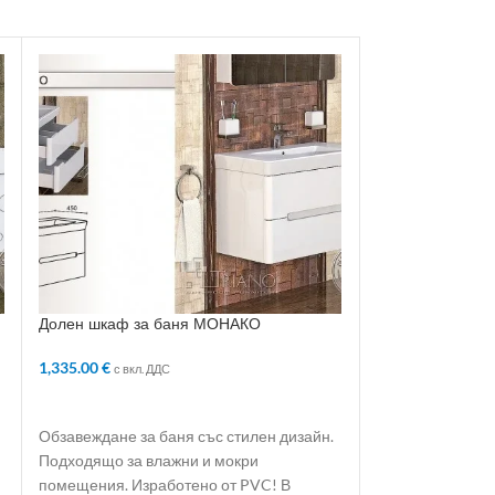
Долен шкаф за баня МОНАКО
Долен шкаф за
1,335.00
€
1,350.00
€
с вкл. ДДС
с вкл. 
ДОБАВЯНЕ В КОЛИЧКАТА
ДОБАВЯНЕ В 
Обзавеждане за баня със стилен дизайн.
Обзавеждане за 
Подходящо за влажни и мокри
Подходящо за в
помещения. Изработено от PVC! В
помещения. Изр