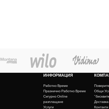
ИНФОРМАЦИЯ
КОМПА
Работно Време
Поверит
Празнично Работно Време
Общи Ус
Сигурно Online
"бисквит
разплащане
Доставка
Услуги
Контакти