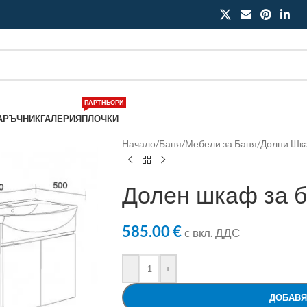
ПАРТНЬОРИ
АРЪЧНИК
ГАЛЕРИЯ
ПЛОЧКИ
Начало
/
Баня
/
Мебели за Баня
/
Долни Шк
Долен шкаф за 
585.00
€
с вкл. ДДС
-
+
ДОБАВЯ