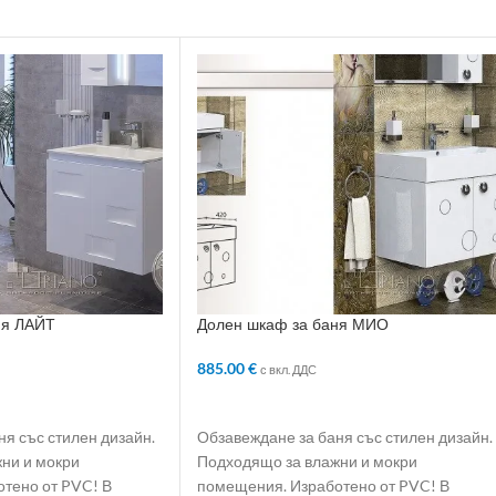
ня ЛАЙТ
Долен шкаф за баня МИО
885.00
€
с вкл. ДДС
ЛИЧКАТА
ДОБАВЯНЕ В КОЛИЧКАТА
я със стилен дизайн.
Обзавеждане за баня със стилен дизайн.
ни и мокри
Подходящо за влажни и мокри
тено от PVC! В
помещения. Изработено от PVC! В