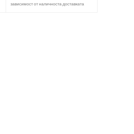
зависимост от наличноста доставката
зависимост от н