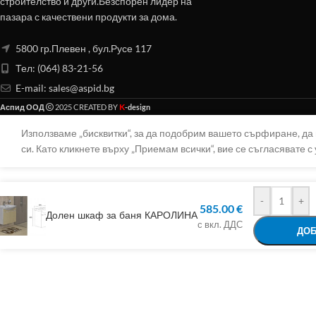
строителство и други.Безспорен лидер на
пазара с качествени продукти за дома.
5800 гр.Плевен , бул.Русе 117
Тел: (064) 83-21-56
E-mail:
sales@aspid.bg
K
Аспид ООД
2025 CREATED BY
-design
Използваме „бисквитки“, за да подобрим вашето сърфиране, д
си. Като кликнете върху „Приемам всички“, вие се съгласявате с 
-
+
585.00
€
Долен шкаф за баня КАРОЛИНА
с вкл. ДДС
ДОБ