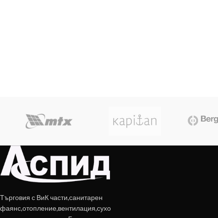
Търговия с ВиК части,санитарен
фаянс,отопление,вентилация,сухо