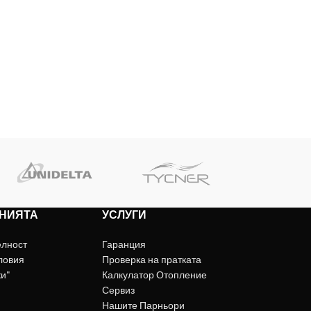
НИЯТА
УСЛУГИ
елност
Гаранция
ловия
Проверка на пратката
ки"
Калкулатор Отопление
Сервиз
Нашите Парньори