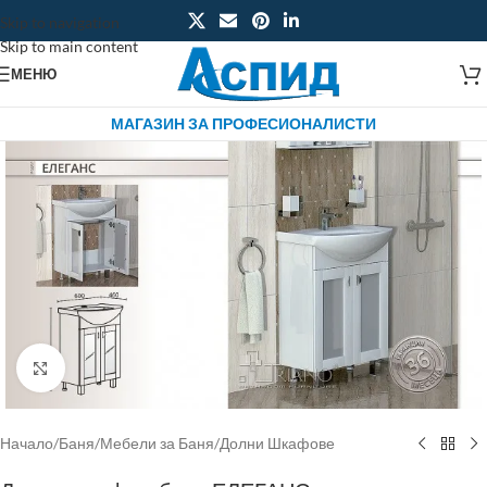
Skip to navigation
Skip to main content
МЕНЮ
МАГАЗИН ЗА ПРОФЕСИОНАЛИСТИ
Click to enlarge
Начало
/
Баня
/
Мебели за Баня
/
Долни Шкафове