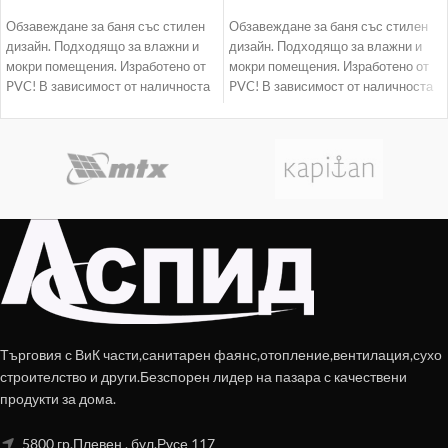
Обзавеждане за баня със стилен
Обзавеждане за баня със стилен
дизайн. Подходящо за влажни и
дизайн. Подходящо за влажни и
мокри помещения. Изработено от
мокри помещения. Изработено от
PVC! В зависимост от наличноста
PVC! В зависимост от наличноста
доставката
доставката
Търговия с ВиК части,санитарен фаянс,отопление,вентилация,сухо
строителство и други.Безспорен лидер на пазара с качествени
продукти за дома.
5800 гр.Плевен , бул.Русе 117