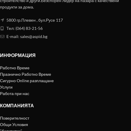
строителство и други.Безспорен лидер на пазара с качествени
продукти за дома.
5800 гр.Плевен , бул.Русе 117
Тел: (064) 83-21-56
E-mail:
sales@aspid.bg
ИНФОРМАЦИЯ
Работно Време
Празнично Работно Време
Сигурно Online разплащане
Услуги
Работа при нас
КОМПАНИЯТА
Поверителност
Общи Условия
"бисквитки"