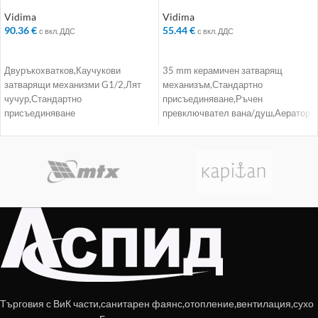
– Колекция: Iskar
– Колекция: Orion
Vidima
Vidima
90.36
€
55.44
€
с вкл. ДДС
с вкл. ДДС
ДОБАВЯНЕ В КОЛИЧКАТА
ДОБАВЯНЕ В КОЛИЧКАТА
Двуръкохватков,Каучукови
35 mm керамичен затварящ
затварящи механизми G1/2,Лят
механизъм,Стандартно
чучур,Стандартно
присъединяване,Ръчен
присъединяване
превключвател вана/душ,Аератор
Perlator
Търговия с ВиК части,санитарен фаянс,отопление,вентилация,сухо