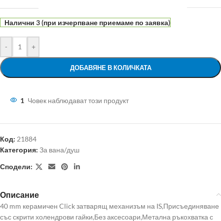
Налични 3 (при изчерпване приемаме по заявка)
-
+
ДОБАВЯНЕ В КОЛИЧКАТА
1
Човек наблюдават този продукт
Код:
21884
Категория:
За вана/душ
Сподели:
Описание
40 mm керамичен Click затварящ механизъм на IS,Присъединяване
със скрити холендрови гайки,Без аксесоари,Метална ръкохватка с