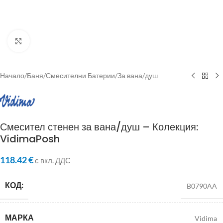
Click to enlarge
Начало
/
Баня
/
Смесителни Батерии
/
За вана/душ
Смесител стенен за вана/душ – Колекция:
VidimaPosh
118.42
€
с вкл. ДДС
КОД:
B0790AA
МАРКА
Vidima