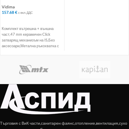
Колекция: VidimaPosh
Vidima
157.68
€
с вкл. ДДС
ДОБАВЯНЕ В КОЛИЧКАТА
Комплект вътрешна + външна
част,47 mm керамичен Click
затварящ механизъм на IS,Без
аксесоари,Метална ръкохватка с
индикатор за топла и студена
Търговия с ВиК части,санитарен фаянс,отопление,вентилация,сухо