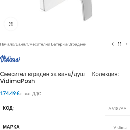
Click to enlarge
Начало
/
Баня
/
Смесителни Батерии
/
Вградени
Смесител вграден за вана/душ – Колекция:
VidimaPosh
174.49
€
с вкл. ДДС
КОД:
A6187AA
МАРКА
Vidima