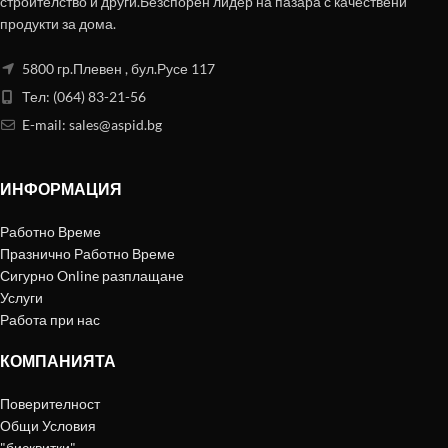
строителство и други.Безспорен лидер на пазара с качествени
продукти за дома.
5800 гр.Плевен , бул.Русе 117
Тел: (064) 83-21-56
E-mail:
sales@aspid.bg
ИНФОРМАЦИЯ
Работно Време
Празнично Работно Време
Сигурно Online разплащане
Услуги
Работа при нас
КОМПАНИЯТА
Поверителност
Общи Условия
"бисквитки"