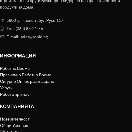
строителство и други.Безспорен лидер на пазара с качествени
продукти за дома.
5800 гр.Плевен , бул.Русе 117
Тел: (064) 83-21-56
E-mail:
sales@aspid.bg
ИНФОРМАЦИЯ
Работно Време
Празнично Работно Време
Сигурно Online разплащане
Услуги
Работа при нас
КОМПАНИЯТА
Поверителност
Общи Условия
"бисквитки"