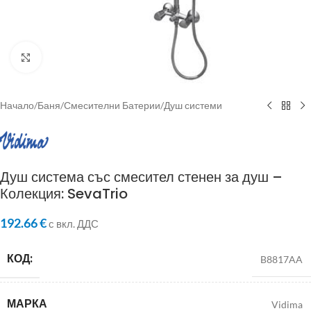
Click to enlarge
Начало
/
Баня
/
Смесителни Батерии
/
Душ системи
Душ система със смесител стенен за душ –
Колекция: SevaTrio
192.66
€
с вкл. ДДС
КОД:
B8817AA
МАРКА
Vidima