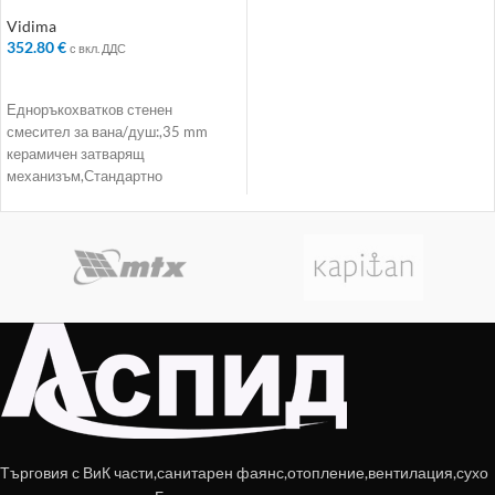
стенен за вана/душ –
Колекция: SevaL
Vidima
352.80
€
с вкл. ДДС
ДОБАВЯНЕ В КОЛИЧКАТА
Едноръкохватков стенен
смесител за вана/душ:,35 mm
керамичен затварящ
механизъм,Стандартно
присъединяване с розетки и
холендрови гайки,Керамични
разпределители за превключване
между отделните
Търговия с ВиК части,санитарен фаянс,отопление,вентилация,сухо