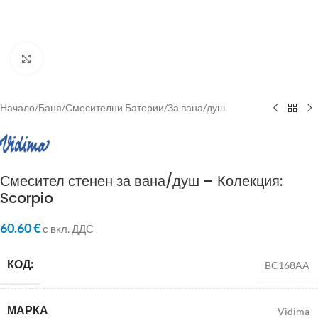
Click to enlarge
Начало
/
Баня
/
Смесителни Батерии
/
За вана/душ
Смесител стенен за вана/душ – Колекция:
Scorpio
60.60
€
с вкл. ДДС
КОД:
BC168AA
МАРКА
Vidima