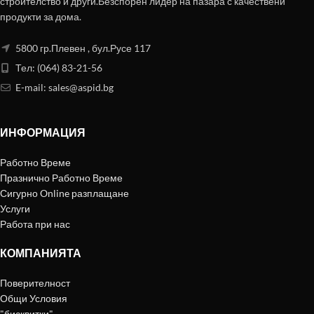
строителство и други.Безспорен лидер на пазара с качествени
продукти за дома.
5800 гр.Плевен , бул.Русе 117
Тел: (064) 83-21-56
E-mail:
sales@aspid.bg
ИНФОРМАЦИЯ
Работно Време
Празнично Работно Време
Сигурно Online разплащане
Услуги
Работа при нас
КОМПАНИЯТА
Поверителност
Общи Условия
"бисквитки"