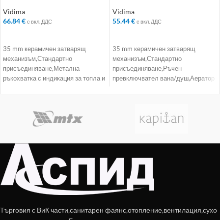
– Колекция: Calista
– Колекция: Orion
Vidima
Vidima
66.84
€
55.44
€
с вкл. ДДС
с вкл. ДДС
ДОБАВЯНЕ В КОЛИЧКАТА
ДОБАВЯНЕ В КОЛИЧКАТА
35 mm керамичен затварящ
35 mm керамичен затварящ
механизъм,Стандартно
механизъм,Стандартно
присъединяване,Метална
присъединяване,Ръчен
ръкохватка с индикация за топла и
превключвател вана/душ,Аератор
студена вода,Ръчен
Perlator
разпределител
Търговия с ВиК части,санитарен фаянс,отопление,вентилация,сухо