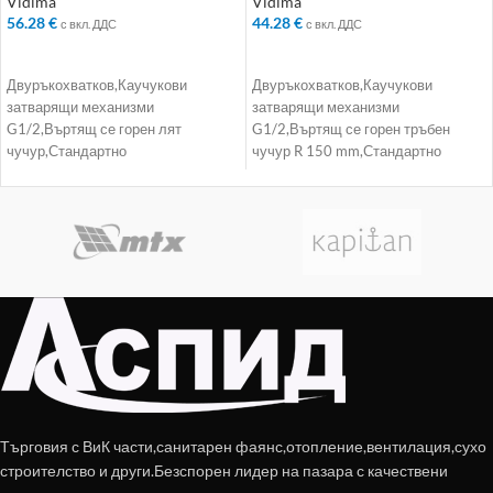
Vidima
Vidima
56.28
€
44.28
€
с вкл. ДДС
с вкл. ДДС
ДОБАВЯНЕ В КОЛИЧКАТА
ДОБАВЯНЕ В КОЛИЧКАТА
Двуръкохватков,Каучукови
Двуръкохватков,Каучукови
затварящи механизми
затварящи механизми
G1/2,Въртящ се горен лят
G1/2,Въртящ се горен тръбен
чучур,Стандартно
чучур R 150 mm,Стандартно
присъединяване
присъединяване
Търговия с ВиК части,санитарен фаянс,отопление,вентилация,сухо
строителство и други.Безспорен лидер на пазара с качествени