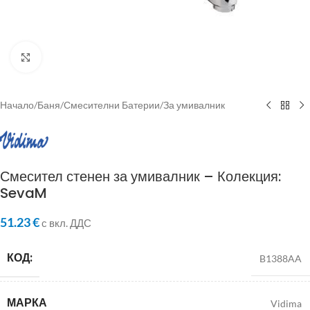
Click to enlarge
Начало
/
Баня
/
Смесителни Батерии
/
За умивалник
Смесител стенен за умивалник – Колекция:
SevaM
51.23
€
с вкл. ДДС
КОД:
B1388AA
МАРКА
Vidima