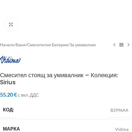
Click to enlarge
Начало
/
Баня
/
Смесителни Батерии
/
За умивалник
Смесител стоящ за умивалник – Колекция:
Sirius
55.20
€
с вкл. ДДС
КОД:
B2996AA
МАРКА
Vidima