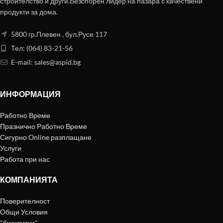
строителство и други.Безспорен лидер на пазара с качествени
продукти за дома.
5800 гр.Плевен , бул.Русе 117
Тел: (064) 83-21-56
E-mail:
sales@aspid.bg
ИНФОРМАЦИЯ
Работно Време
Празнично Работно Време
Сигурно Online разплащане
Услуги
Работа при нас
КОМПАНИЯТА
Поверителност
Общи Условия
"бисквитки"