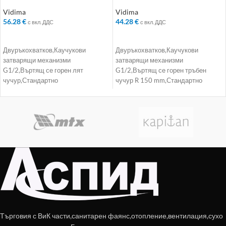
– Колекция: Iskar
– Колекция: Iskar
Vidima
Vidima
56.28
€
44.28
€
с вкл. ДДС
с вкл. ДДС
ДОБАВЯНЕ В КОЛИЧКАТА
ДОБАВЯНЕ В КОЛИЧКАТА
Двуръкохватков,Каучукови
Двуръкохватков,Каучукови
затварящи механизми
затварящи механизми
G1/2,Въртящ се горен лят
G1/2,Въртящ се горен тръбен
чучур,Стандартно
чучур R 150 mm,Стандартно
присъединяване
присъединяване
Търговия с ВиК части,санитарен фаянс,отопление,вентилация,сухо