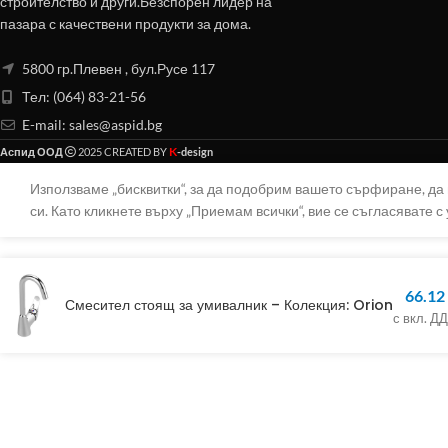
строителство и други.Безспорен лидер на
пазара с качествени продукти за дома.
5800 гр.Плевен , бул.Русе 117
Тел: (064) 83-21-56
E-mail:
sales@aspid.bg
K
Аспид ООД
2025 CREATED BY
-design
Използваме „бисквитки“, за да подобрим вашето сърфиране, д
си. Като кликнете върху „Приемам всички“, вие се съгласявате с 
66.12
Смесител стоящ за умивалник – Колекция: Orion
с вкл. Д