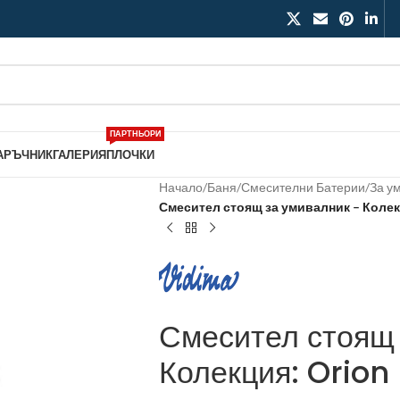
ПАРТНЬОРИ
АРЪЧНИК
ГАЛЕРИЯ
ПЛОЧКИ
Начало
/
Баня
/
Смесителни Батерии
/
За у
Смесител стоящ за умивалник – Колек
Смесител стоящ 
Колекция: Orion