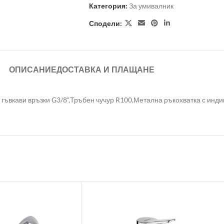
Категория:
За умивалник
Сподели:
ОПИСАНИЕ
ДОСТАВКА И ПЛАЩАНЕ
вкави връзки G3/8“,Тръбен чучур R100,Метална ръкохватка с индик