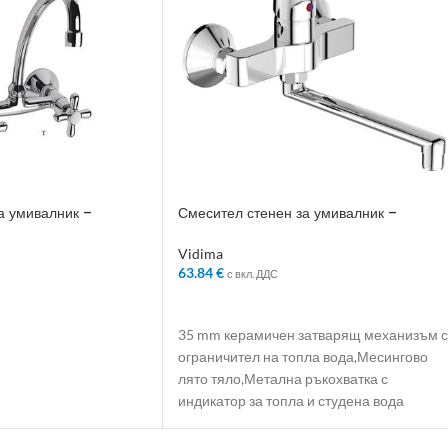
а умивалник –
Смесител стенен за умивалник –
Колекция: Scorpio
Vidima
63.84
€
с вкл. ДДС
ЛИЧКАТА
ДОБАВЯНЕ В КОЛИЧКАТА
35 mm керамичен затварящ механизъм с
ограничител на топла вода,Месингово
лято тяло,Метална ръкохватка с
индикатор за топла и студена вода