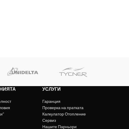
НИЯТА
УСЛУГИ
елност
Гаранция
ловия
Проверка на пратката
ки"
Калкулатор Отопление
Сервиз
Нашите Парньори