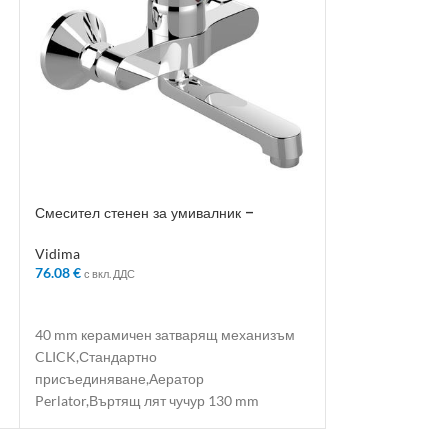
Смесител стенен за умивалник –
Смесител стоящ
Колекция: SevaFresh
Колекция: Iskar
Vidima
Vidima
76.08
€
45.77
€
с вкл. ДДС
с вкл. ДДС
ДОБАВЯНЕ В КОЛИЧКАТА
ДОБАВЯНЕ В 
40 mm керамичен затварящ механизъм
Двуръкохватков
CLICK,Стандартно
механизми G1/2
присъединяване,Аератор
J 150 mm,Гъвкав
Perlator,Въртящ лят чучур 130 mm
присъединяван