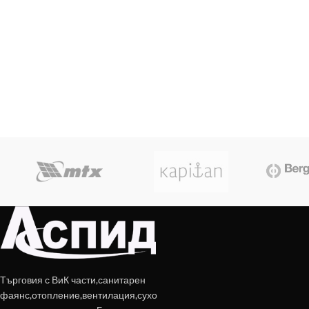
Търговия с ВиК части,санитарен
фаянс,отопление,вентилация,сухо