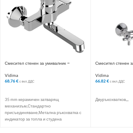
Смесител стенен за умивалник –
Смесител стенен з
Колекция: Calista
Колекция: Retro
Vidima
Vidima
68.76
€
66.82
€
с вкл. ДДС
с вкл. ДДС
ДОБАВЯНЕ В КОЛИЧКАТА
ДОБАВЯНЕ В КО
35 mm керамичен затварящ
Двуръкохватков,,,
механизъм,Стандартно
присъединяване,Метална ръкохватка с
индикатор за топла и студена
вода,Въртящ се лят чучур 130 mm