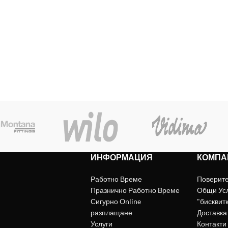
ИНФОРМАЦИЯ
КОМПА
Работно Време
Поверит
Празнично Работно Време
Общи Ус
Сигурно Online
"бисквит
разплащане
Доставка
Услуги
Контакти