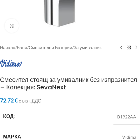
Click to enlarge
Начало
/
Баня
/
Смесителни Батерии
/
За умивалник
Смесител стоящ за умивалник без изпразнител
– Колекция: SevaNext
72.72
€
с вкл. ДДС
КОД:
B1922AA
МАРКА
Vidima