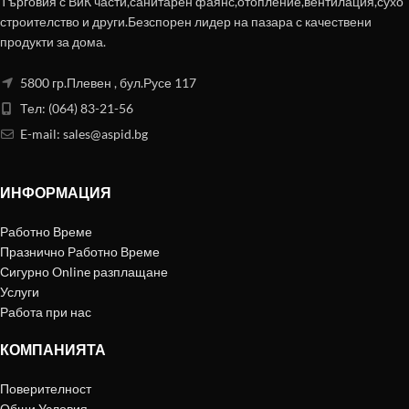
Търговия с ВиК части,санитарен фаянс,отопление,вентилация,сухо
строителство и други.Безспорен лидер на пазара с качествени
продукти за дома.
5800 гр.Плевен , бул.Русе 117
Тел: (064) 83-21-56
E-mail:
sales@aspid.bg
ИНФОРМАЦИЯ
Работно Време
Празнично Работно Време
Сигурно Online разплащане
Услуги
Работа при нас
КОМПАНИЯТА
Поверителност
Общи Условия