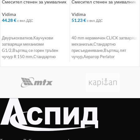
Смесител стенен за умивалник
Смесител стенен за умивалник
– Колекция: Iskar
– Колекция: SevaM
Vidima
Vidima
44.28
€
51.23
€
с вкл. ДДС
с вкл. ДДС
ДОБАВЯНЕ В КОЛИЧКАТА
ДОБАВЯНЕ В КОЛИЧКАТА
Двуръкохватков,Каучукови
40 mm керамичен CLICK затварящ
затварящи механизми
механизъм,Стандартно
G1/2,Въртящ се горен тръбен
присъединяване,Въртящ лят
чучур R 150 mm,Стандартно
чучур,Аератор Perlator
присъединяване