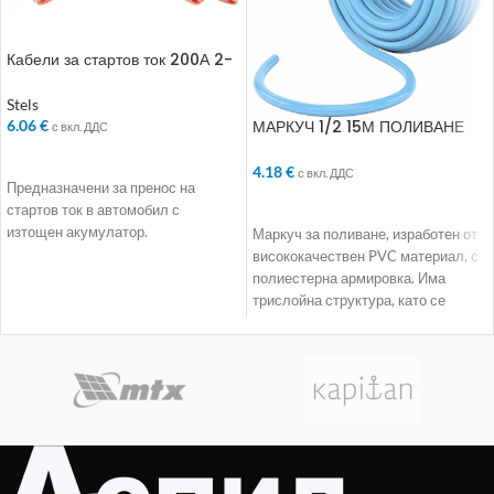
Кабели за стартов ток 200А 2-
3 м
Stels
МАРКУЧ 1/2 15М ПОЛИВАНЕ
6.06
€
с вкл. ДДС
SMART 3-СЛОЯ АРМИРАН
ДОБАВЯНЕ В КОЛИЧКАТА
4.18
€
с вкл. ДДС
Предназначени за пренос на
ДОБАВЯНЕ В КОЛИЧКАТА
стартов ток в автомобил с
изтощен акумулатор.
Маркуч за поливане, изработен от
висококачествен PVC материал, с
полиестерна армировка. Има
трислойна структура, като се
отличава с добра еластичност