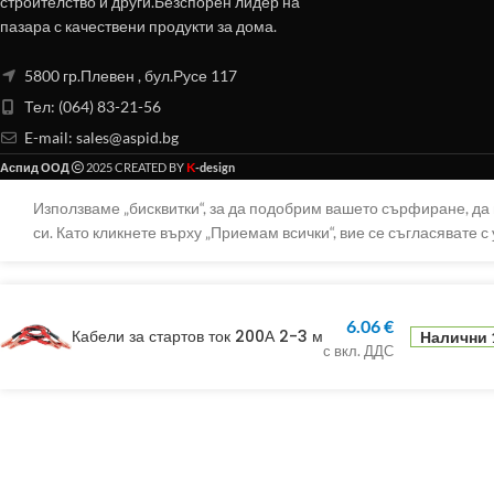
строителство и други.Безспорен лидер на
пазара с качествени продукти за дома.
5800 гр.Плевен , бул.Русе 117
Тел: (064) 83-21-56
E-mail:
sales@aspid.bg
K
Аспид ООД
2025 CREATED BY
-design
Използваме „бисквитки“, за да подобрим вашето сърфиране, д
си. Като кликнете върху „Приемам всички“, вие се съгласявате с 
6.06
€
Кабели за стартов ток 200А 2-3 м
Налични 1
с вкл. ДДС