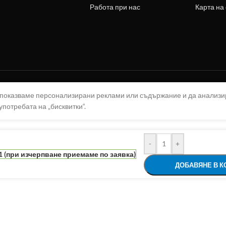
Работа при нас
Карта на
а показваме персонализирани реклами или съдържание и да анализ
употребата на „бисквитки“.
-
+
 (при изчерпване приемаме по заявка)
ДОБАВЯНЕ В К