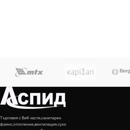
Търговия с ВиК части,санитарен
фаянс,отопление,вентилация,сухо