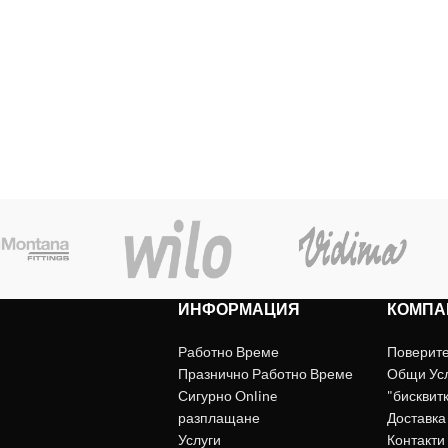
ИНФОРМАЦИЯ
КОМПА
Работно Време
Поверит
Празнично Работно Време
Общи Ус
Сигурно Online
"бисквит
разплащане
Доставка
Услуги
Контакти