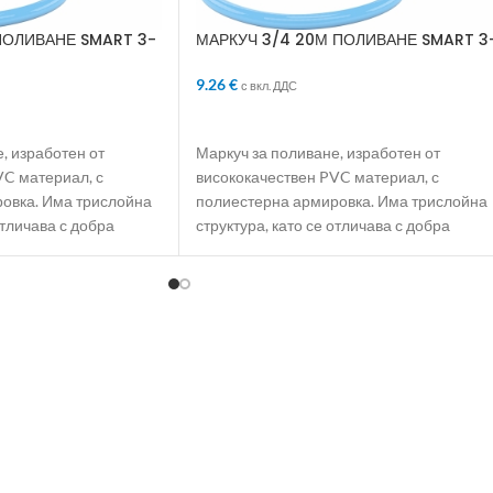
ПОЛИВАНЕ SMART 3-
МАРКУЧ 3/4 20М ПОЛИВАНЕ SMART 3
СЛОЯ АРМИРАН
9.26
€
с вкл. ДДС
ЛИЧКАТА
ДОБАВЯНЕ В КОЛИЧКАТА
, изработен от
Маркуч за поливане, изработен от
VC материал, с
висококачествен PVC материал, с
овка. Има трислойна
полиестерна армировка. Има трислойна
отличава с добра
структура, като се отличава с добра
еластичност