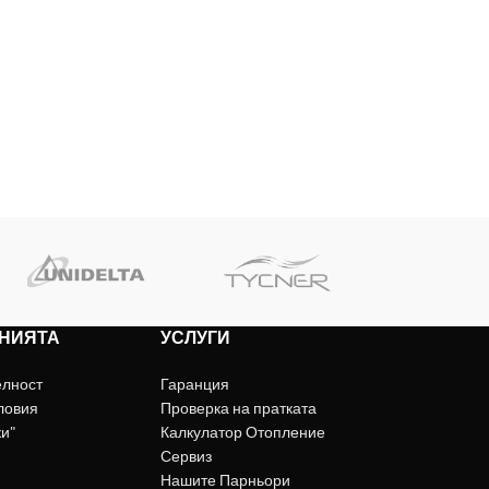
НИЯТА
УСЛУГИ
елност
Гаранция
ловия
Проверка на пратката
ки"
Калкулатор Отопление
Сервиз
Нашите Парньори