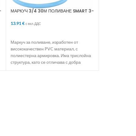
ДОБАВЯНЕ В 
-
МАРКУЧ 3/4 30М ПОЛИВАНЕ SMART 3-
СЛОЯ АРМИРАН
Маркуч спирале
13.91
€
с вкл. ДДС
от найлон, устой
Снабден е с бър
ДОБАВЯНЕ В КОЛИЧКАТА
антикорозионно 
Маркуч за поливане, изработен от
висококачествен PVC материал, с
полиестерна армировка. Има трислойна
структура, като се отличава с добра
еластичност