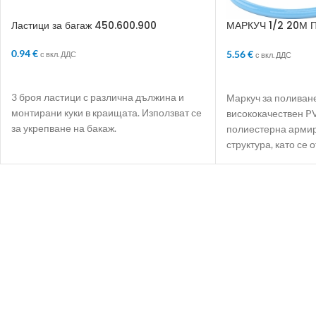
Ластици за багаж 450.600.900
МАРКУЧ 1/2 20М 
СЛОЯ АРМИРАН
0.94
€
5.56
€
с вкл. ДДС
с вкл. ДДС
ДОБАВЯНЕ В КОЛИЧКАТА
ДОБАВЯНЕ В КО
3 броя ластици с различна дължина и
Маркуч за поливане
монтирани куки в краищата. Използват се
висококачествен P
за укрепване на бакаж.
полиестерна армир
структура, като се 
еластичност