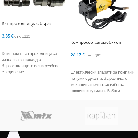
К-т преходници. с бързи
връзки. 2 бр.. 1/2“
3.35
€
с вкл. ДДС
Компресор автомобилен
ДОБАВЯНЕ В КОЛИЧКАТА
DС-20. 12 V. 7 atm
Комплектът за преходници се
26.17
€
с вкл. ДДС
използва за преход от
ДОБАВЯНЕ В КОЛИЧКАТА
бързосвалящото се на резбово
съединение.
Електрически апарати за помпане
на гуми с джанти. За разлика от
механична помпа, се избягва
физическо усилие. Работи
независимо. Всичко,