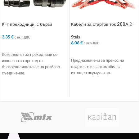
К-т преходници. с бързи
Кабели за стартов ток 200А 2-
връзки. 2 бр.. 1/2“
3 м
3.35
€
Stels
с вкл. ДДС
6.06
€
с вкл. ДДС
ДОБАВЯНЕ В КОЛИЧКАТА
ДОБАВЯНЕ В КОЛИЧКАТА
Комплектът за преходници се
Предназначени за пренос на
използва за преход от
стартов ток в автомобил с
бързосвалящото се на резбово
изтощен акумулатор.
съединение.