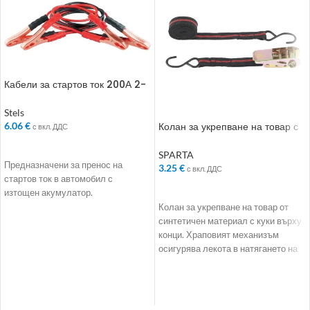
Кабели за стартов ток 200А 2-
3 м
Stels
Колан за укрепване на товар с
6.06
€
с вкл. ДДС
куки. 5 m
ДОБАВЯНЕ В КОЛИЧКАТА
SPARTA
Предназначени за пренос на
3.25
€
с вкл. ДДС
стартов ток в автомобил с
ДОБАВЯНЕ В КОЛИЧКАТА
изтощен акумулатор.
Колан за укрепване на товар от
синтетичен материал с куки върху
конци. Храповият механизъм
осигурява лекота в натягането на
колана.