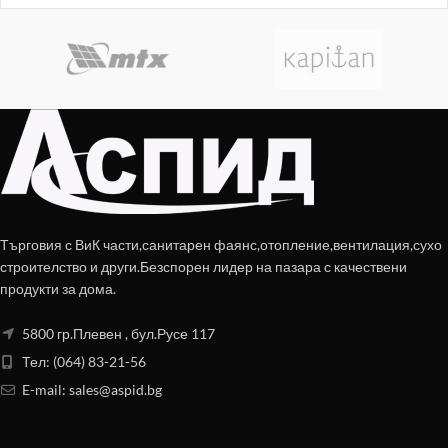
Търговия с ВиК части,санитарен фаянс,отопление,вентилация,сухо
строителство и други.Безспорен лидер на пазара с качествени
продукти за дома.
5800 гр.Плевен , бул.Русе 117
Тел: (064) 83-21-56
E-mail:
sales@aspid.bg