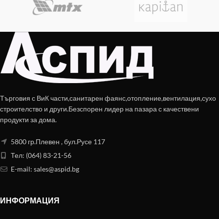
Търговия с ВиК части,санитарен фаянс,отопление,вентилация,сухо
строителство и други.Безспорен лидер на пазара с качествени
продукти за дома.
5800 гр.Плевен , бул.Русе 117
Тел: (064) 83-21-56
E-mail:
sales@aspid.bg
ИНФОРМАЦИЯ