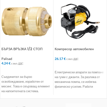
БЪРЗА ВРЪЗКА 1/2 СТОП
Компресор автомобилен
МЕСИНГ 662408
DС-20. 12 V. 7 atm
Palisad
26.17
€
с вкл. ДДС
4.24
€
с вкл. ДДС
ДОБАВЯНЕ В КОЛИЧКАТА
ДОБАВЯНЕ В КОЛИЧКАТА
Електрически апарати за помпане
Съединител за бързо
на гуми с джанти. За разлика от
освобождаване, изработен от
механична помпа, се избягва
месинг. Това е свързващ елемент
физическо усилие. Работи
на напоителната система.
независимо. Всичко,