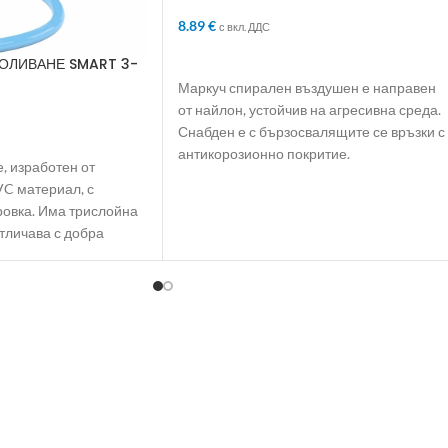
бързи връзки
8.89
€
с вкл. ДДС
ДОБАВЯНЕ В КОЛИЧКАТА
ПОЛИВАНЕ SMART 3-
Маркуч спирален въздушен е направен
от найлон, устойчив на агресивна среда.
Снабден е с бързосвалящите се връзки с
ЛИЧКАТА
антикорозионно покритие.
, изработен от
VC материал, с
овка. Има трислойна
отличава с добра