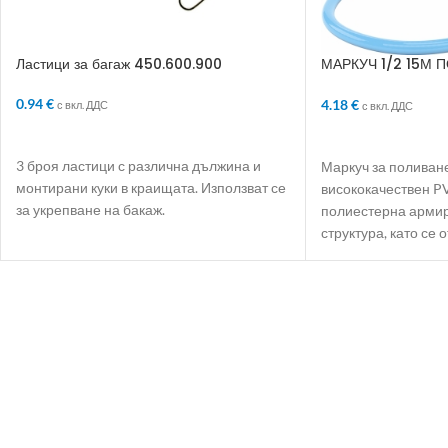
Ластици за багаж 450.600.900
МАРКУЧ 1/2 15М 
СЛОЯ АРМИРАН
0.94
€
4.18
€
с вкл. ДДС
с вкл. ДДС
ДОБАВЯНЕ В КОЛИЧКАТА
ДОБАВЯНЕ В КО
3 броя ластици с различна дължина и
Маркуч за поливане
монтирани куки в краищата. Използват се
висококачествен P
за укрепване на бакаж.
полиестерна армир
структура, като се 
еластичност