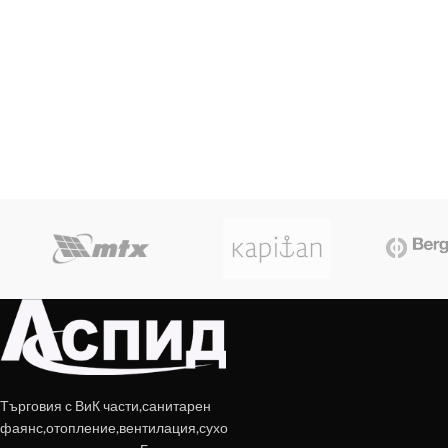
Търговия с ВиК части,санитарен
фаянс,отопление,вентилация,сухо