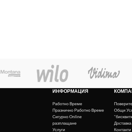
ИНФОРМАЦИЯ
КОМПА
Работно Време
Поверит
Празнично Работно Време
Общи Ус
Сигурно Online
"бисквит
разплащане
Доставка
Услуги
Контакти