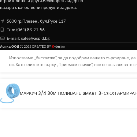
строителство и други.Безспорен лидер на
пазара с качествени продукти за дома.
5800 гр.Плевен , бул.Русе 117
Тел: (064) 83-21-56
E-mail:
sales@aspid.bg
K
Аспид ООД
2025 CREATED BY
-design
Използваме „бисквитки“, за да подобрим вашето сърфиране, д
си. Като кликнете върху „Приемам всички“, вие се съгласявате с 
МАРКУЧ 3/4 30М ПОЛИВАНЕ SMART 3-СЛОЯ АРМИРА