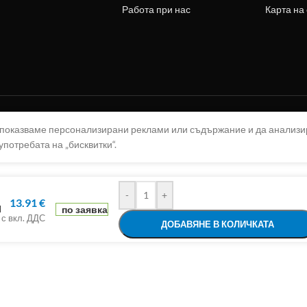
Работа при нас
Карта на
а показваме персонализирани реклами или съдържание и да анализ
употребата на „бисквитки“.
-
+
13.91
€
Н
по заявка
с вкл. ДДС
ДОБАВЯНЕ В КОЛИЧКАТА