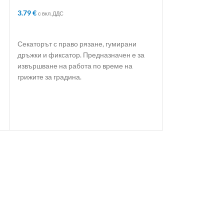
3.79
€
с вкл. ДДС
ДОБАВЯНЕ В КОЛИЧКАТА
Пистолет пневм
гуми
Секаторът с право рязане, гумирани
10.16
€
с вкл. ДДС
дръжки и фиксатор. Предназначен е за
извършване на работа по време на
ДОБАВЯНЕ В 
грижите за градина.
Инструментът е
напомпване на с
автомобилни гум
манометър за ко
Оборудван