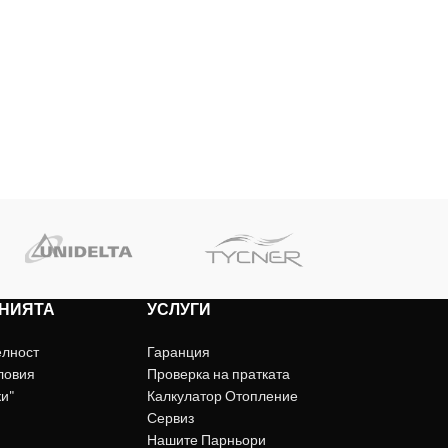
НИЯТА
УСЛУГИ
елност
Гаранция
ловия
Проверка на пратката
ки"
Калкулатор Отопление
Сервиз
Нашите Парньори