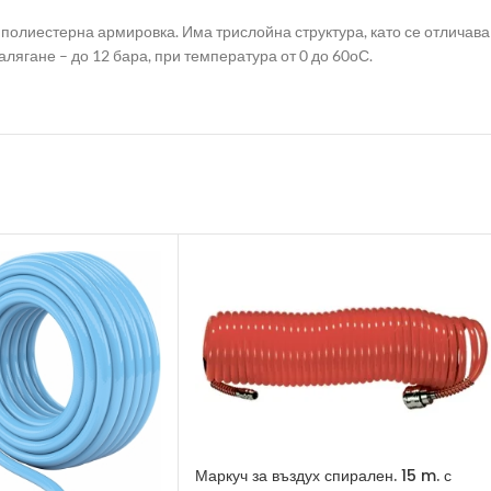
 полиестерна армировка. Има трислойна структура, като се отличава
алягане – до 12 бара, при температура от 0 до 60оС.
Маркуч за въздух спирален. 15 m. с