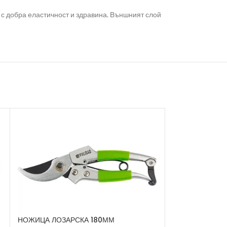
 с добра еластичност и здравина. Външният слой
НОЖИЦА ЛОЗАРСКА 180ММ