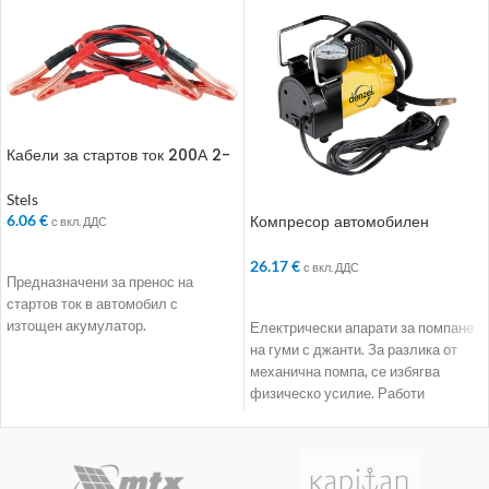
Кабели за стартов ток 200А 2-
3 м
Stels
Компресор автомобилен
6.06
€
с вкл. ДДС
DС-20. 12 V. 7 atm
ДОБАВЯНЕ В КОЛИЧКАТА
26.17
€
с вкл. ДДС
Предназначени за пренос на
ДОБАВЯНЕ В КОЛИЧКАТА
стартов ток в автомобил с
изтощен акумулатор.
Електрически апарати за помпане
на гуми с джанти. За разлика от
механична помпа, се избягва
физическо усилие. Работи
независимо. Всичко,