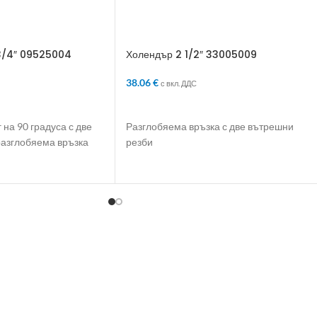
3/4″ 09525004
Холендър 2 1/2″ 33005009
38.06
€
с вкл. ДДС
ЛИЧКАТА
ДОБАВЯНЕ В КОЛИЧКАТА
на 90 градуса с две
Разглобяема връзка с две вътрешни
разглобяема връзка
резби