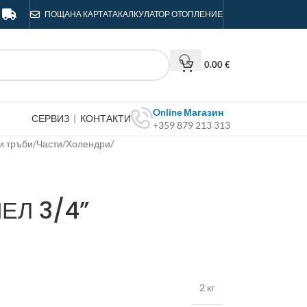
ПОЩА
НА КАРТАТА
КАЛКУЛАТОР ОТОПЛЕНИЕ
0.00
€
Online Магазин
СЕРВИЗ
|
КОНТАКТИ
+359 879 213 313
и тръби
/
Части
/
Холендри
/
ЕЛ 3/4”
2 кг