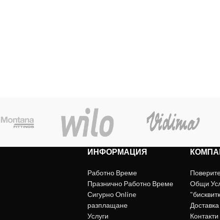
ИНФОРМАЦИЯ
КОМПА
Работно Време
Поверит
Празнично Работно Време
Общи Ус
Сигурно Online
"бисквит
разплащане
Доставка
Услуги
Контакти