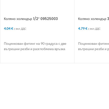
Коляно холендър 1/2″ 09525003
Коляно холендър 
4.04
€
4.79
€
с вкл. ДДС
с вкл. ДДС
ДОБАВЯНЕ В КОЛИЧКАТА
ДОБАВЯНЕ В КО
Поцинкован фитинг на 90 градуса с две
Поцинкован фитинг 
вътрешни резби и разглобяема връзка
вътрешни резби и 