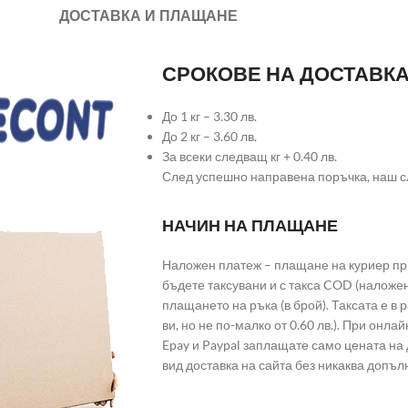
ДОСТАВКА И ПЛАЩАНЕ
СРОКОВЕ НА ДОСТАВК
До 1 кг – 3.30 лв.
До 2 кг – 3.60 лв.
За всеки следващ кг + 0.40 лв.
След успешно направена поръчка, наш с
НАЧИН НА ПЛАЩАНЕ
Наложен платеж – плащане на куриер при
бъдете таксувани и с такса COD (наложе
плащането на ръка (в брой). Таксата е в
ви, но не по-малко от 0.60 лв.). При он
Epay и Paypal заплащате само цената на 
вид доставка на сайта без никаква допъл