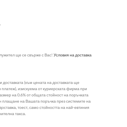
А
лужител ще се свърже с Вас!
Условия на доставка
 доставката (към цената на доставката ще
н платеж), изискуема от куриерската фирма при
 размер на 0.6% от общата стойност на поръчката
лайн плащане на Вашата поръчка през системите на
доставка, тоест, само стойността на най-евтиния
нителна такса.