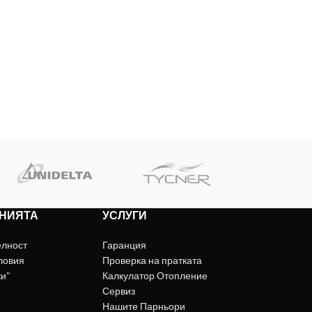
НИЯТА
УСЛУГИ
елност
Гаранция
ловия
Проверка на пратката
ки"
Калкулатор Отопление
Сервиз
Нашите Парньори