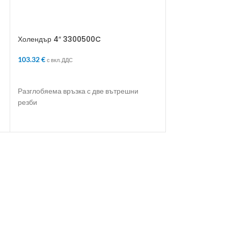
Холендър 4″ 3300500C
Холендър компе
103.32
€
11.09
€
с вкл. ДДС
с вкл. ДДС
ДОБАВЯНЕ В КОЛИЧКАТА
ДОБАВЯНЕ В 
Разглобяема връзка с две вътрешни
Поцинкован фити
резби
направа на съе
необходимост о