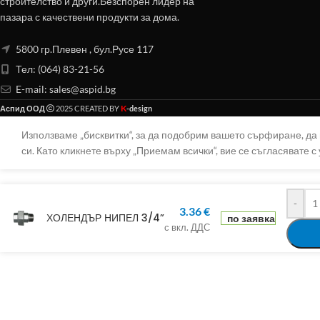
строителство и други.Безспорен лидер на
пазара с качествени продукти за дома.
5800 гр.Плевен , бул.Русе 117
Тел: (064) 83-21-56
E-mail:
sales@aspid.bg
K
Аспид ООД
2025 CREATED BY
-design
Използваме „бисквитки“, за да подобрим вашето сърфиране, д
си. Като кликнете върху „Приемам всички“, вие се съгласявате с 
-
3.36
€
ХОЛЕНДЪР НИПЕЛ 3/4”
по заявка
с вкл. ДДС