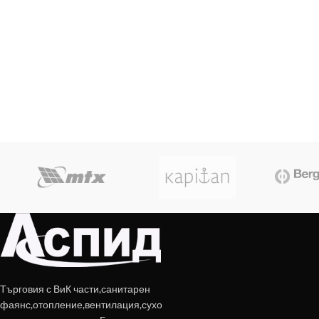
Търговия с ВиК части,санитарен
фаянс,отопление,вентилация,сухо