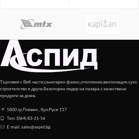
Търговия с ВиК части,санитарен фаянс,отопление,вентилация,сухо
строителство и други.Безспорен лидер на пазара с качествени
продукти за дома.
5800 гр.Плевен , бул.Русе 117
Тел: (064) 83-21-56
E-mail:
sales@aspid.bg