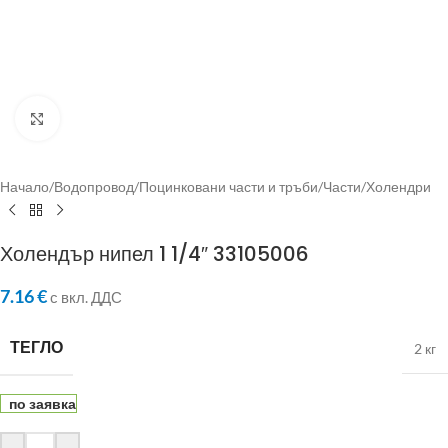
Click to enlarge
Начало
/
Водопровод
/
Поцинковани части и тръби
/
Части
/
Холендри
Холендър нипел 1 1/4″ 33105006
7.16
€
с вкл. ДДС
ТЕГЛО
2 кг
по заявка