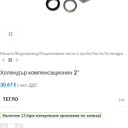
Click to enlarge
Начало
/
Водопровод
/
Поцинковани части и тръби
/
Части
/
Холендри
Холендър компенсационен 2″
30.67
€
с вкл. ДДС
ТЕГЛО
2 кг
Налични 13 (при изчерпване приемаме по заявка)