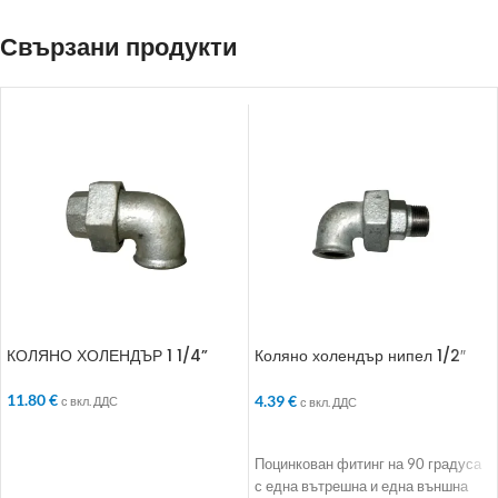
Свързани продукти
КОЛЯНО ХОЛЕНДЪР 1 1/4”
Коляно холендър нипел 1/2″
09725003
11.80
€
4.39
€
с вкл. ДДС
с вкл. ДДС
ДОБАВЯНЕ В КОЛИЧКАТА
ДОБАВЯНЕ В КОЛИЧКАТА
Поцинкован фитинг на 90 градуса
с една вътрешна и една външна