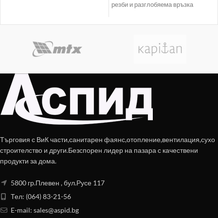
резби и разглобяема връзка
Търговия с ВиК части,санитарен фаянс,отопление,вентилация,сухо
строителство и други.Безспорен лидер на пазара с качествени
продукти за дома.
5800 гр.Плевен , бул.Русе 117
Тел: (064) 83-21-56
E-mail:
sales@aspid.bg