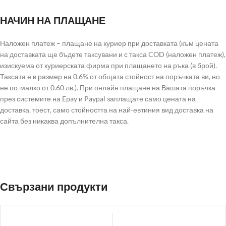
НАЧИН НА ПЛАЩАНЕ
Наложен платеж – плащане на куриер при доставката (към цената
на доставката ще бъдете таксувани и с такса COD (наложен платеж),
изискуема от куриерската фирма при плащането на ръка (в брой).
Таксата е в размер на 0.6% от общата стойност на поръчката ви, но
не по-малко от 0.60 лв.). При онлайн плащане на Вашата поръчка
през системите на Epay и Paypal заплащате само цената на
доставка, тоест, само стойността на най-евтиния вид доставка на
сайта без никаква допълнителна такса.
Свързани продукти