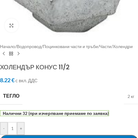
Click to enlarge
Начало
/
Водопровод
/
Поцинковани части и тръби
/
Части
/
Холендри
ХОЛЕНДЪР КОНУС 11/2
8.22
€
с вкл. ДДС
ТЕГЛО
2 кг
Налични 32 (при изчерпване приемаме по заявка)
-
+