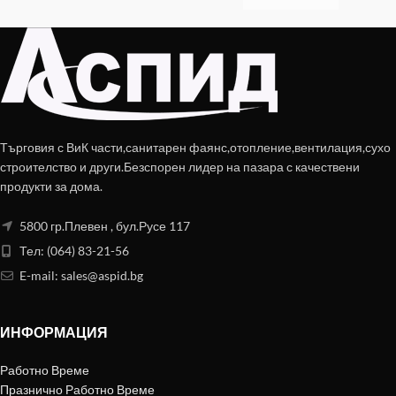
Търговия с ВиК части,санитарен фаянс,отопление,вентилация,сухо
строителство и други.Безспорен лидер на пазара с качествени
продукти за дома.
5800 гр.Плевен , бул.Русе 117
Тел: (064) 83-21-56
E-mail:
sales@aspid.bg
ИНФОРМАЦИЯ
Работно Време
Празнично Работно Време