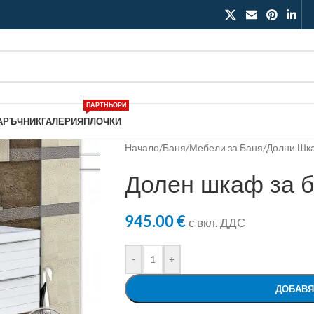
ПАРТНЬОРИ
АРЪЧНИК
ГАЛЕРИЯ
ПЛОЧКИ
Начало
/
Баня
/
Мебели за Баня
/
Долни Шк
Долен шкаф за 
945.00
€
с вкл. ДДС
-
+
ДОБАВЯ