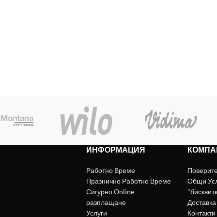
ИНФОРМАЦИЯ
КОМПА
Работно Време
Поверит
Празнично Работно Време
Общи Ус
Сигурно Online
"бисквит
разплащане
Доставка
Услуги
Контакти