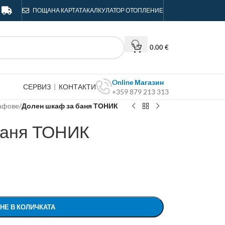
ПОЩА
НА КАРТАТА
КАЛКУЛАТОР ОТОПЛЕНИЕ
0.00
€
Online Магазин
СЕРВИЗ
|
КОНТАКТИ
+359 879 213 313
афове
/
Долен шкаф за баня ТОНИК
баня ТОНИК
НЕ В КОЛИЧКАТА