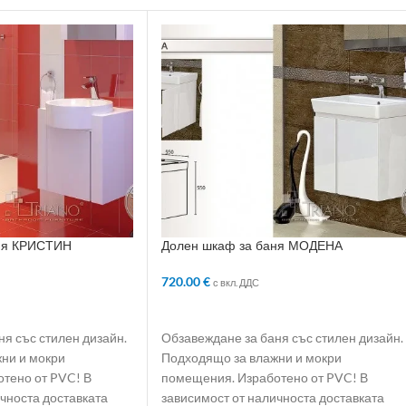
ня КРИСТИН
Долен шкаф за баня МОДЕНА
720.00
€
с вкл. ДДС
ЛИЧКАТА
ДОБАВЯНЕ В КОЛИЧКАТА
я със стилен дизайн.
Обзавеждане за баня със стилен дизайн.
ни и мокри
Подходящо за влажни и мокри
тено от PVC! В
помещения. Изработено от PVC! В
чноста доставката
зависимост от наличноста доставката