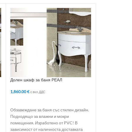
Долен шкаф за баня РЕАЛ
Долен шкаф за
1,860.00
€
885.00
€
с вкл. ДДС
с вкл. ДДС
ДОБАВЯНЕ В КОЛИЧКАТА
ДОБАВЯНЕ В 
Обзавеждане за баня със стилен дизайн.
Обзавеждане за 
Подходящо за влажни и мокри
Подходящо за в
помещения. Изработено от PVC! В
помещения. Изр
зависимост от наличноста доставката
зависимост от н