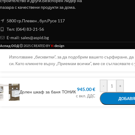
строителство и други.Безспорен лидер на
пазара с качествени продукти за дома.
5800 гр.Плевен , бул.Русе 117
Тел: (064) 83-21-56
E-mail:
sales@aspid.bg
K
Аспид ООД
2025 CREATED BY
-design
Използваме „бисквитки“, за да подобрим вашето сърфиране, д
си. Като кликнете върху „Приемам всички“, вие се съгласявате с 
-
+
945.00
€
Долен шкаф за баня ТОНИК
с вкл. ДДС
ДОБАВЯ