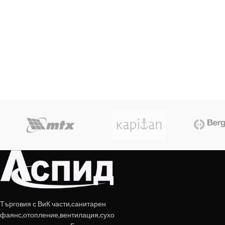
Търговия с ВиК части,санитарен
фаянс,отопление,вентилация,сухо