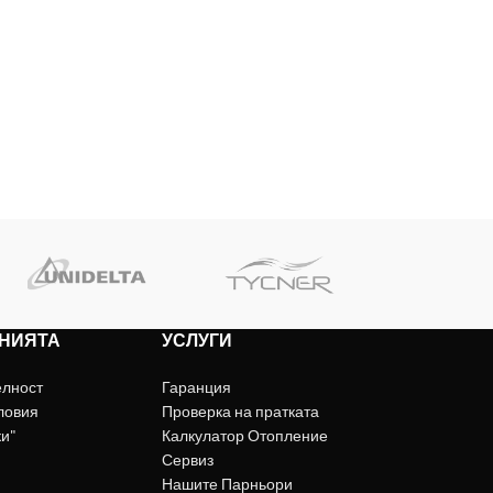
НИЯТА
УСЛУГИ
елност
Гаранция
ловия
Проверка на пратката
ки"
Калкулатор Отопление
Сервиз
Нашите Парньори