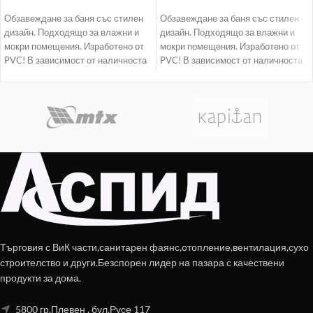
Обзавеждане за баня със стилен
Обзавеждане за баня със стилен
дизайн. Подходящо за влажни и
дизайн. Подходящо за влажни и
мокри помещения. Изработено от
мокри помещения. Изработено от
PVC! В зависимост от наличноста
PVC! В зависимост от наличноста
доставката
доставката
Търговия с ВиК части,санитарен фаянс,отопление,вентилация,сухо
строителство и други.Безспорен лидер на пазара с качествени
продукти за дома.
5800 гр.Плевен , бул.Русе 117