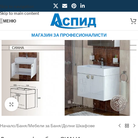
Skip to navigation
Skip to main content
МЕНЮ
МАГАЗИН ЗА ПРОФЕСИОНАЛИСТИ
Click to enlarge
Начало
/
Баня
/
Мебели за Баня
/
Долни Шкафове