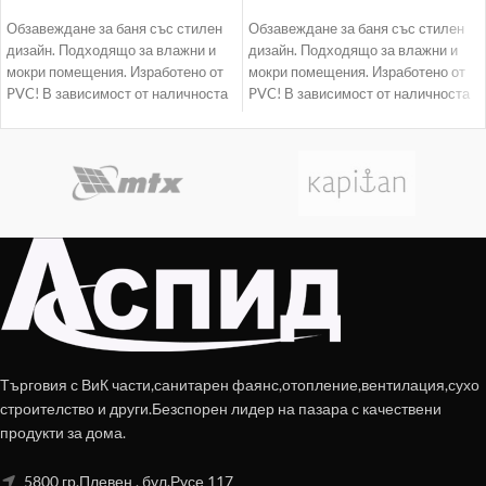
Обзавеждане за баня със стилен
Обзавеждане за баня със стилен
дизайн. Подходящо за влажни и
дизайн. Подходящо за влажни и
мокри помещения. Изработено от
мокри помещения. Изработено от
PVC! В зависимост от наличноста
PVC! В зависимост от наличноста
доставката
доставката
Търговия с ВиК части,санитарен фаянс,отопление,вентилация,сухо
строителство и други.Безспорен лидер на пазара с качествени
продукти за дома.
5800 гр.Плевен , бул.Русе 117