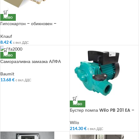
НОВО
Гипсокартон – обикновен –
12.5мм. 1200 х 2000мм
Knauf
8.42
€
с вкл. ДДС
НОВО
Саморазливна замазка АЛФА
2000 – Подово Отопление
Baumit
13.68
€
с вкл. ДДС
НОВО
Бустер помпа Wilo PB 201 EA –
Помпа за повишаване на
налягане
Wilo
214.30
€
с вкл. ДДС