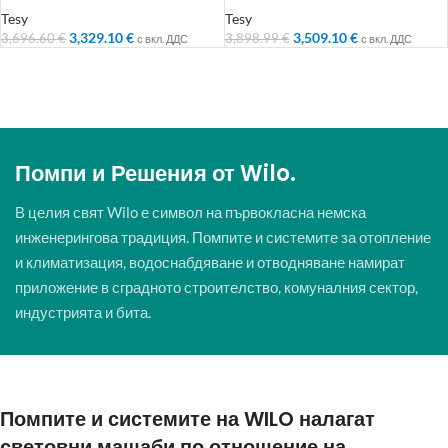
топлообменник 200л.
топлообменник 260л.
Tesy
Tesy
3,329.10
€
3,509.10
€
3,696.60
€
3,898.99
€
с вкл. ДДС
с вкл. ДДС
Помпи и Решения от Wilo.
В целия свят Wilo е символ на първокласна немска
инженерингова традиция. Помпите и системите за отопление
и климатизация, водоснабдяване и отводняване намират
приложение в сградното строителство, комуналния сектор,
индустрията и бита.
Помпите и системите на WILO налагат
световни мащаби по отношение на