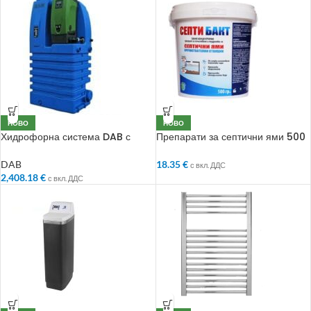
НОВО
НОВО
Хидрофорна система DAB с
Препарати за септични ями 500
Резервоар 500л.
гр.
DAB
18.35
€
с вкл. ДДС
2,408.18
€
с вкл. ДДС