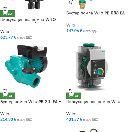
Бустер помпа Wilo PB 088 EA –
НОВО
Помпа за повишаване на
Циркулационна помпа WILO
налягане
Yonos MAXO 25/0.5-7 PN10
Wilo
147.06
€
Wilo
с вкл. ДДС
623.77
€
с вкл. ДДС
НОВО
НОВО
Бустер помпа Wilo PB 201 EA –
Циркулационна помпа Wilo
Помпа за повишаване на
Yonos Pico 30/1-8
налягане
Wilo
Wilo
214.30
€
401.57
€
с вкл. ДДС
с вкл. ДДС