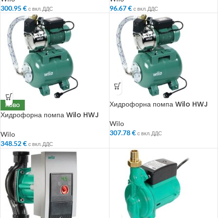
300.95
€
96.67
€
с вкл. ДДС
с вкл. ДДС
Хидрофорна помпа Wilo HWJ
НОВО
203 X EM 24 L
Хидрофорна помпа Wilo HWJ
204 X EM 24 L
Wilo
307.78
€
Wilo
с вкл. ДДС
348.52
€
с вкл. ДДС