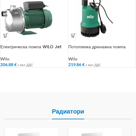
Електрическа помпа WILO Jet
Потопяема дренажна помпа
WJ 203 X EM
Wilo TMW 32/11
Wilo
Wilo
206.88
€
219.86
€
с вкл. ДДС
с вкл. ДДС
Радиатори