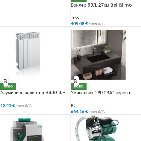
Бойлер 50Л. 27см BelliSlimo
Tesy
409.08
€
с вкл. ДДС
НОВО
НОВО
Алуминиев радиатор H600 10-
Умивалник “ PIETRA“ черен с
глидера
отвор 100см
12.41
€
IC
с вкл. ДДС
664.16
€
с вкл. ДДС