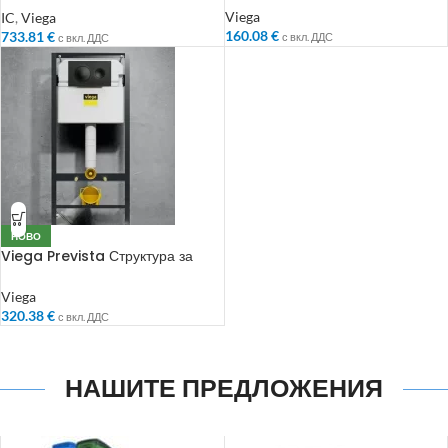
бутон,черна чиния и капак
Viega
IC
,
Viega
160.08
€
733.81
€
с вкл. ДДС
с вкл. ДДС
НОВО
Viega Prevista Структура за
вграждане комплект 3 в 1 с бутон
Visign for Style 20, черен мат
Viega
320.38
€
с вкл. ДДС
НАШИТЕ ПРЕДЛОЖЕНИЯ