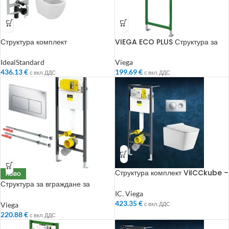
Структура комплект
VIEGA ECO PLUS Структура за
IdealStandard
вграждане за умивалник за
стенен смесител H1300мм
IdealStandard
Viega
436.13
€
199.69
€
с вкл. ДДС
с вкл. ДДС
Структура комплект ViICCkube –
НОВО
чиния и капак
Структура за вграждане за
тоалетна с двоен бутон VISIGN
IC
,
Viega
FOR STYLE 20 хром и крепежни
423.35
€
Viega
с вкл. ДДС
елементи VIEGA PREVISTA
220.88
€
с вкл. ДДС