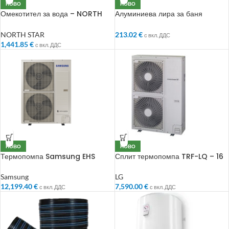
НОВО
НОВО
Омекотител за вода – NORTH
Алуминиева лира за баня
STAR – NSC 22L
450х800мм Хром
NORTH STAR
213.02
€
с вкл. ДДС
1,441.85
€
с вкл. ДДС
НОВО
НОВО
Термопомпа Samsung EHS
Сплит термопомпа TRF-LQ – 16
Mono AE160RXYDEG/EU
/ 220V
Samsung
LG
12,199.40
€
7,590.00
€
с вкл. ДДС
с вкл. ДДС