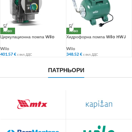
НОВО
НОВО
Циркулационна помпа Wilo
Хидрофорна помпа Wilo HWJ
Yonos Pico 30/1-8
204 X EM 24 L
Wilo
Wilo
401.57
€
348.52
€
с вкл. ДДС
с вкл. ДДС
ПАТРНЬОРИ