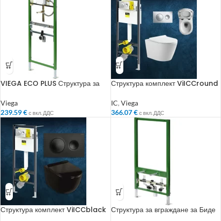
VIEGA ECO PLUS Структура за
Структура комплект ViICCround
вграждане за писоар 1130мм
– чиния и капак
Viega
IC
,
Viega
239.59
€
366.07
€
с вкл. ДДС
с вкл. ДДС
Структура комплект ViICCblack
Структура за вграждане за Биде
– чиния и капак – черен