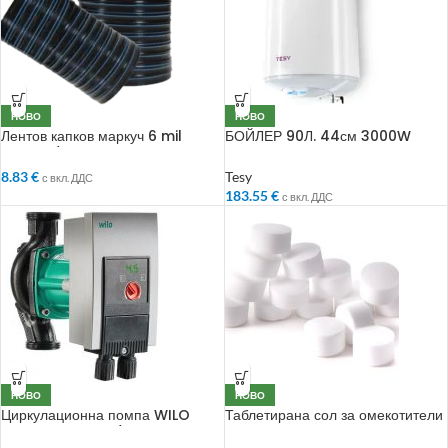
НОВО
НОВО
Лентов капков маркуч 6 mil
БОЙЛЕР 90Л. 44см 3000W
D16mm/10cm 100м.
Юбилеен
8.83
€
Tesy
с вкл. ДДС
183.55
€
с вкл. ДДС
НОВО
НОВО
Циркулационна помпа WILO
Таблетирана сол за омекотители
Yonos MAXO 25/0.5-7 PN10