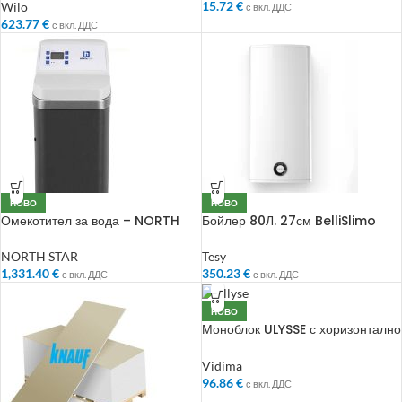
15.72
€
Wilo
с вкл. ДДС
623.77
€
с вкл. ДДС
НОВО
НОВО
Омекотител за вода – NORTH
Бойлер 80Л. 27см BelliSlimo
STAR – NSC 14L
Light
NORTH STAR
Tesy
1,331.40
€
350.23
€
с вкл. ДДС
с вкл. ДДС
НОВО
Моноблок ULYSSE с хоризонтално
оттичане
Vidima
96.86
€
с вкл. ДДС