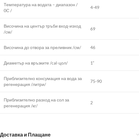
Температура на водата – диапазон /
4-49
0С /
Височина на център тръби вход-изход
69
/см/
Височина до отвора за преливник /см/
46
Диаметър на връзките /cal-цол/
1“
Приблизително консумация на вода за
75-90
регенерация /литри/
Приблизително разход на сол за
2
регенерация /кг/
Доставка и Плащане