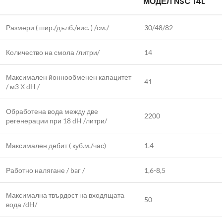
МОДЕЛ NSC 14L
Размери ( шир./дълб./вис. ) /см./
30/48/82
Количество на смола /литри/
14
Максимален йоннообменен капацитет
41
/ м3 Х dH /
Обработена вода между две
2200
регенерации при 18 dH /литри/
Максимален дебит ( куб.м./час)
1.4
Работно налягане / bar /
1,6-8,5
Максимална твърдост на входящата
50
вода /dH/