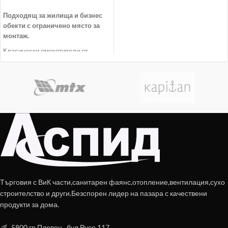
ДОБАВЯНЕ В КОЛИЧКАТА
Подходящ за жилища и бизнес
обекти с ограничено място за
монтаж.
Класически омекотители от
нискобюджетна серия NORTH
STAR.
Омекотителите от тази серия са с
опростено управление. Напълно
автоматичен електронен контрол с
логично прогнозиране въз основа
на данни от експлоатация на
уреда.
Благодарение на променливата
система за регенерация,
омекотителите North Star ,ще се
регенерират според реалните
Търговия с ВиК части,санитарен фаянс,отопление,вентилация,сухо
нужди на обекта, в който са
строителство и други.Безспорен лидер на пазара с качествени
инсталирани. Регенерацията е
продукти за дома.
напълно автоматична и е пряко
свързана с консумацията на вода.
5800 гр.Плевен , бул.Русе 117