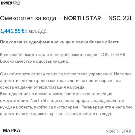
Омекотител за вода – NORTH STAR – NSC 22L
1,441.85
€
с вкл. ДДС
Подходящ за еднофамилни къщи и малки бизнес обекти.
Класически омекотители от нискобюджетна серия NORTH STAR.
Високо качество на достъпна цена.
Омекотителите от тази серия са с опростено управление. Напълно
автоматичен електронен контрол с логично прогнозиране въз
основа на данни от експлоатация на уреда.
Благодарение на променливата система за регенерация,
омекотителите North Star ,ще се регенерират според реалните
нужди на обекта, в който са инсталирани. Регенерацията е напълно
автоматична и е пряко свързана с консумацията на вода.
МАРКА
NORTH STAR