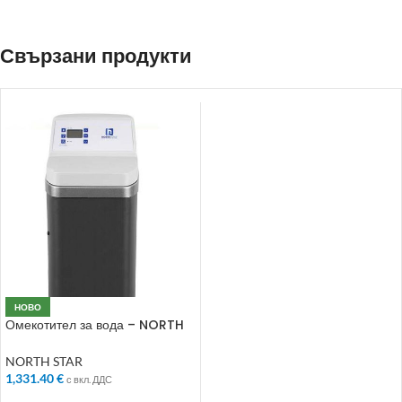
Свързани продукти
НОВО
Омекотител за вода – NORTH
STAR – NSC 14L
NORTH STAR
1,331.40
€
с вкл. ДДС