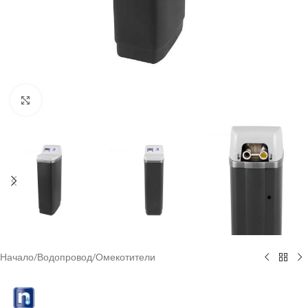
Click to enlarge
Начало
/
Водопровод
/
Омекотители