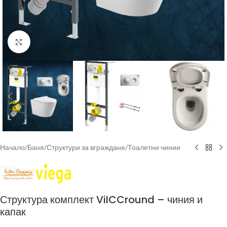
Click to enlarge
Начало
/
Баня
/
Структури за вграждане
/
Тоалетни чинии
Структура комплект ViICCround – чиния и
капак