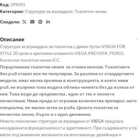
Код:
299091
Категории:
Структури за вграждане
,
Тоалетни чинии
Сподели:
Описание
Структура за вграждане за тоалетна с двоен бутон VISIGN FOR
STYLE 20 хром и крепежни елементи VIEGA PREVISTA 792855.
Конзолна тоалетна чиниа ICC.
Порцеланова тоалетна чиния за стенен монтаж
. Т
оалетните
без ръб стават все по-популярни
.
За разлика от стандартните
модели, имат малка промяна в конструкцията, в която няма
ръб, но въпреки това водата облива чинията без да излиза от
нея. Това води до предимства
, едно от тях е лесното
почистване.
Няма нужда от огромни количества препарат, нито
специална, по-малка четка за ръба. Цялата тоалетна се
почиства лесно, бързо и с едно движение
.
Новото поколение структури за вграждане от
VIEGA
предлага
ненадмината функционалност и адаптивност. При създаването и са
взети под внимание желанията на монтажници, дизайнери и