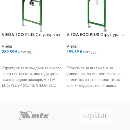
VIEGA ECO PLUS Структура за
VIEGA ECO PLUS Структура за
вграждане за писоар 1130мм
вграждане за умивалник за
стенен смесител H1300мм
Viega
Viega
239.59
€
199.69
€
с вкл. ДДС
с вкл. ДДС
ДОБАВЯНЕ В КОЛИЧКАТА
ДОБАВЯНЕ В КОЛИЧКАТА
Структура за вграждане за писоар,
Структура за вграждане за
за стенен монтаж, подходяща за
умивалник, за монтаж на стенен
всички видове писоари, VIEGA
семсител, за стенен монтаж за
ECO PLUS 461843. VIEGA ECO
всички видове стенни мивки,
PLUS
VIEGA ECO