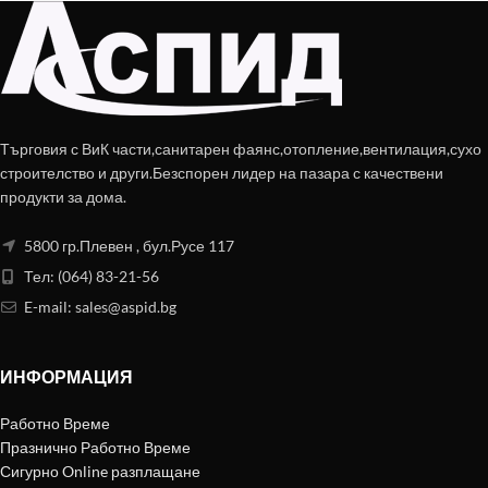
Търговия с ВиК части,санитарен фаянс,отопление,вентилация,сухо
строителство и други.Безспорен лидер на пазара с качествени
продукти за дома.
5800 гр.Плевен , бул.Русе 117
Тел: (064) 83-21-56
E-mail:
sales@aspid.bg
ИНФОРМАЦИЯ
Работно Време
Празнично Работно Време
Сигурно Online разплащане