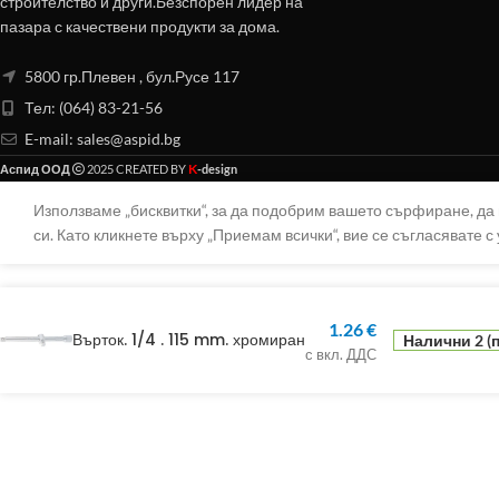
строителство и други.Безспорен лидер на
пазара с качествени продукти за дома.
5800 гр.Плевен , бул.Русе 117
Тел: (064) 83-21-56
E-mail:
sales@aspid.bg
K
Аспид ООД
2025 CREATED BY
-design
Използваме „бисквитки“, за да подобрим вашето сърфиране, д
си. Като кликнете върху „Приемам всички“, вие се съгласявате с 
1.26
€
Върток. 1/4 . 115 mm. хромиран
Налични 2 (
с вкл. ДДС