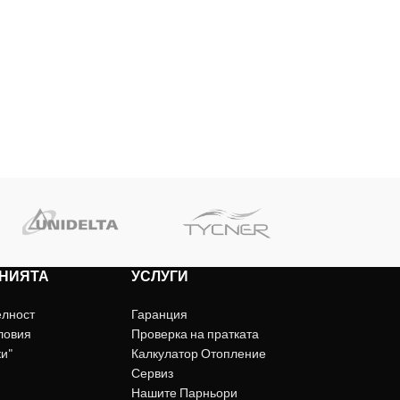
НИЯТА
УСЛУГИ
елност
Гаранция
ловия
Проверка на пратката
ки"
Калкулатор Отопление
Сервиз
Нашите Парньори