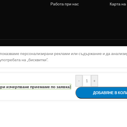
Работа при нас
Карта на
а показваме персонализирани реклами или съдържание и да анализ
употребата на „бисквитки“.
-
+
при изчерпване приемаме по заявка)
ДОБАВЯНЕ В КОЛ