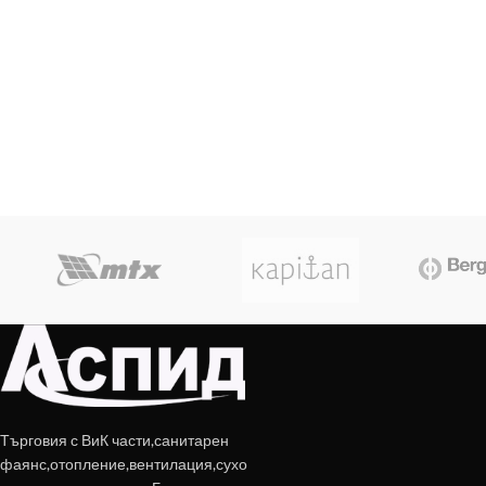
Търговия с ВиК части,санитарен
фаянс,отопление,вентилация,сухо