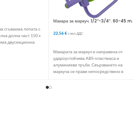
mm
ЛИЧКАТА
Макара за маркуч. 1/2“-3/4“. 60-45 m.
на колела
а сгъваема лопата с
22.56
€
с вкл. ДДС
лна долна част 150 х
аема двусекционна
ДОБАВЯНЕ В КОЛИЧКАТА
Макарата за маркуч е направена от
удароустойчива ABS-пластмаса и
алуминиеви тръби. Свързването на
маркуча се прави непосредствено в
корпуса на