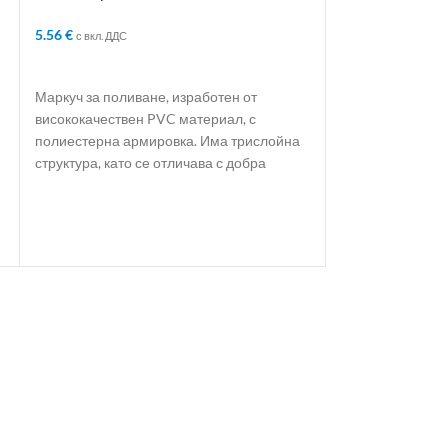
СЛОЯ АРМИРАН
СЛОЯ АРМИРА
5.56
€
13.91
€
с вкл. ДДС
с вкл. ДДС
ДОБАВЯНЕ В КОЛИЧКАТА
ДОБАВЯНЕ В 
Маркуч за поливане, изработен от
Маркуч за полив
висококачествен PVC материал, с
висококачествен
полиестерна армировка. Има трислойна
полиестерна ар
структура, като се отличава с добра
структура, като 
еластичност
еластичност