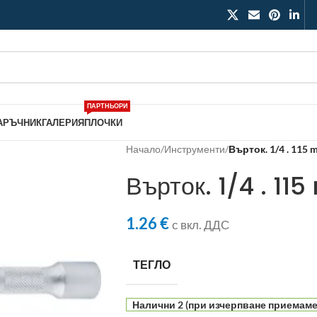
ПАРТНЬОРИ
АРЪЧНИК
ГАЛЕРИЯ
ПЛОЧКИ
Начало
/
Инструменти
/
Върток. 1/4 . 115
Върток. 1/4 . 11
1.26
€
с вкл. ДДС
ТЕГЛО
Налични 2 (при изчерпване приемаме 