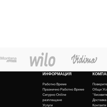
ИНФОРМАЦИЯ
КОМПА
Работно Време
Поверит
Празнично Работно Време
Общи Ус
Сигурно Online
"бисквит
разплащане
Доставка
Услуги
Контакти