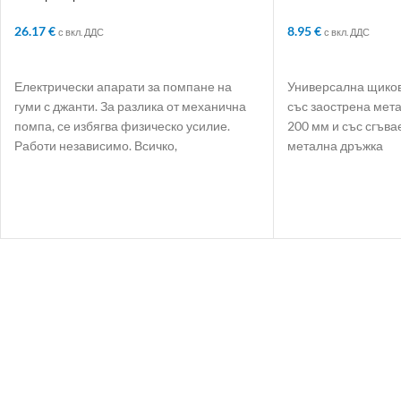
atm
дължина до 500 
26.17
€
8.95
€
с вкл. ДДС
с вкл. ДДС
ДОБАВЯНЕ В КОЛИЧКАТА
ДОБАВЯНЕ В КО
Електрически апарати за помпане на
Универсална щиков
гуми с джанти. За разлика от механична
със заострена мета
помпа, се избягва физическо усилие.
200 мм и със сгъв
Работи независимо. Всичко,
метална дръжка